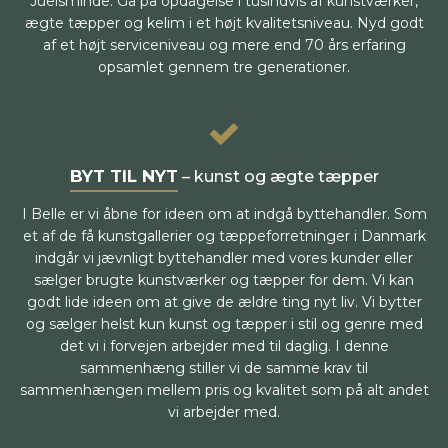
Juelsminde. Gå på opdagelse i tusindvis af kunstværker,
ægte tæpper og kelim i et højt kvalitetsniveau. Nyd godt
af et højt serviceniveau og mere end 70 års erfaring
opsamlet gennem tre generationer.
BYT TIL NYT
– kunst og ægte tæpper
I Belle er vi åbne for ideen om at indgå byttehandler. Som
et af de få kunstgallerier og tæppeforretninger i Danmark
indgår vi jævnligt byttehandler med vores kunder eller
sælger brugte kunstværker og tæpper for dem. Vi kan
godt lide ideen om at give de ældre ting nyt liv. Vi bytter
og sælger helst kun kunst og tæpper i stil og genre med
det vi i forvejen arbejder med til daglig. I denne
sammenhæng stiller vi de samme krav til
sammenhængen mellem pris og kvalitet som på alt andet
vi arbejder med.