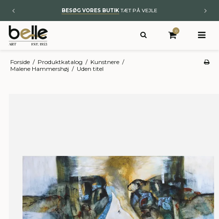
BYT TIL NYT
– KUNST OG ÆGTE TÆPPER
0
Forside
/
Produktkatalog
/
Kunstnere
/
Malene Hammershøj
/
Uden titel