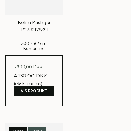
Kelim Kashgai
IP2782178391
200 x 82 cm
Kun online
5.900,00 DKK
4.130,00 DKK
(ekskl. moms)
VIS PRODUKT
Nyhed
Tilbud