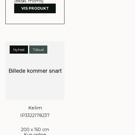
(ekskl. moms)
VIS PRODUKT
Nyhed
Tilbud
Kelim
IP3322178237
200 x 150 cm
Kun online