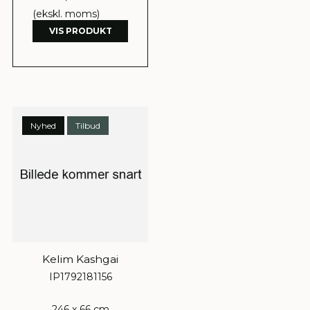
(ekskl. moms)
VIS PRODUKT
Nyhed
Tilbud
Kelim Kashgai
IP1792181156
246 x 66 cm