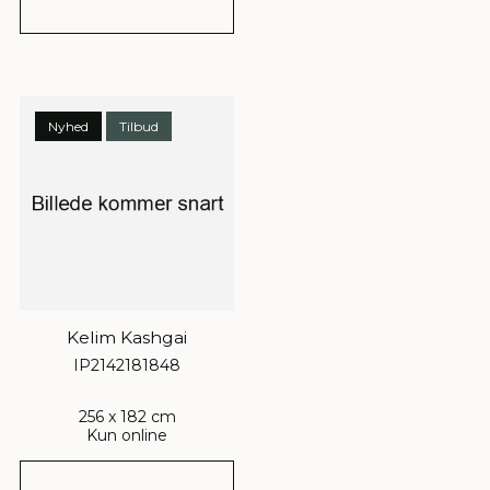
Nyhed
Tilbud
Kelim Kashgai
IP2142181848
256 x 182 cm
Kun online