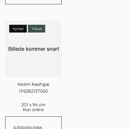
Nyhed
Tilbud
Kelim Kashgai
IP6382137060
201 x 94 cm
Kun online
6.700,00 DKK