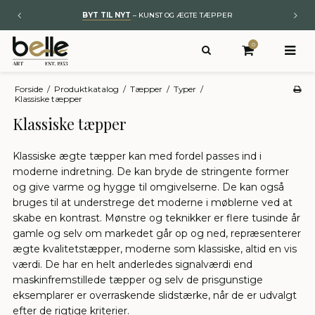
BYT TIL NYT
– KUNST OG ÆGTE TÆPPER
0
Forside
/
Produktkatalog
/
Tæpper
/
Typer
/
Klassiske tæpper
Klassiske tæpper
Klassiske ægte tæpper kan med fordel passes ind i
moderne indretning. De kan bryde de stringente former
og give varme og hygge til omgivelserne. De kan også
bruges til at understrege det moderne i møblerne ved at
skabe en kontrast. Mønstre og teknikker er flere tusinde år
gamle og selv om markedet går op og ned, repræsenterer
ægte kvalitetstæpper, moderne som klassiske, altid en vis
værdi. De har en helt anderledes signalværdi end
maskinfremstillede tæpper og selv de prisgunstige
eksemplarer er overraskende slidstærke, når de er udvalgt
efter de rigtige kriterier.