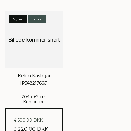
Nyhed
Tilbud
Kelim Kashgai
IP5482176661
204 x 62 cm
Kun online
4.600,00 DKK
3.220,00 DKK