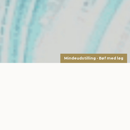
Mindeudstilling - Bøf med løg