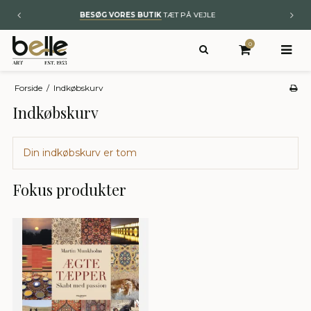
BYT TIL NYT
– KUNST OG ÆGTE TÆPPER
0
Forside
/
Indkøbskurv
Indkøbskurv
Din indkøbskurv er tom
Fokus produkter