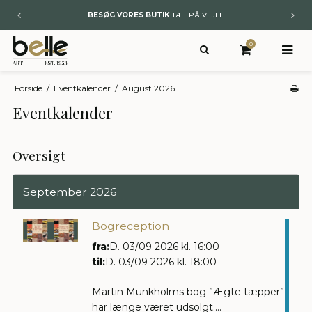
BESØG VORES BUTIK
TÆT PÅ VEJLE
0
Forside
/
Eventkalender
/
August 2026
Eventkalender
Oversigt
September
2026
Bogreception
fra:
D. 03/09 2026 kl. 16:00
til:
D. 03/09 2026 kl. 18:00
Martin Munkholms bog ”Ægte tæpper”
har længe været udsolgt....