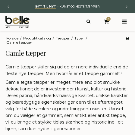
BYT TIL NYT
– KUNST OG ÆGTE TÆPPER
0
Forside
/
Produktkatalog
/
Tæpper
/
Typer
/
Gamle tæpper
Gamle tæpper
Gamle tæpper skiller sig ud og er mere individuelle end de
fleste nye tæpper. Men hvornår er et tæppe gammelt?
Gamle ægte tæpper er meget mere end blot smukke
dekorationer; de er investeringer i kunst, kultur og historie.
Deres patina, håndværksmæssige kvalitet, unikke karakter
og bæredygtige egenskaber gør dem til et eftertragtet
valg for både samlere og indretningsentusiaster. Uanset
om du vælger et gammelt, semiantikt eller antikt tæppe,
vil du bringe et stykke tidløs skønhed og historie ind i dit
hjem, som kan nydes i generationer.