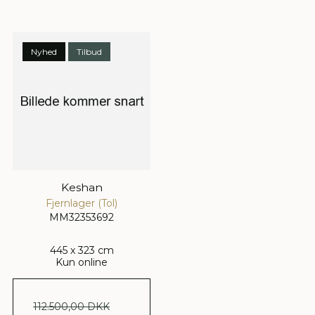
Nyhed
Tilbud
Keshan
Fjernlager (Tol)
MM32353692
445 x 323 cm
Kun online
112.500,00 DKK