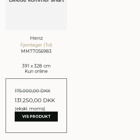
Heriz
Fjernlager (Tol)
MM77056983
391 x 328 cm
Kun online
175.000,00 DKK
131.250,00 DKK
(ekskl. moms)
VIS PRODUKT