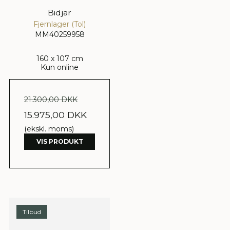
Bidjar
Fjernlager (Tol)
MM40259958
160 x 107 cm
Kun online
21.300,00 DKK
15.975,00 DKK
(ekskl. moms)
VIS PRODUKT
Tilbud