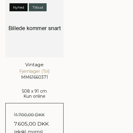
Nyhed
Tilbud
Vintage
Fjernlager (Tol)
MM61660371
508 x 91 cm
Kun online
11.700,00 DKK
7.605,00 DKK
(ekskl. moms)