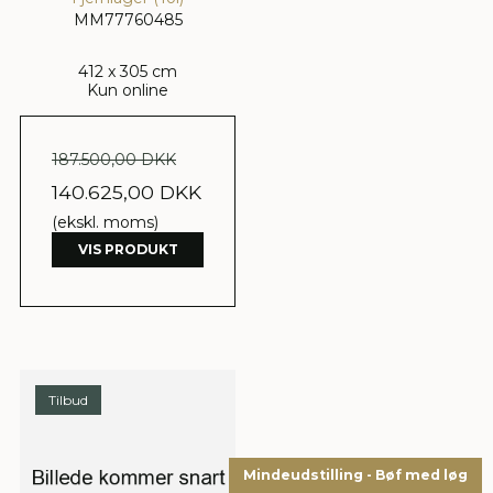
MM77760485
412 x 305 cm
Kun online
187.500,00 DKK
140.625,00 DKK
(ekskl. moms)
VIS PRODUKT
Tilbud
Mindeudstilling - Bøf med løg