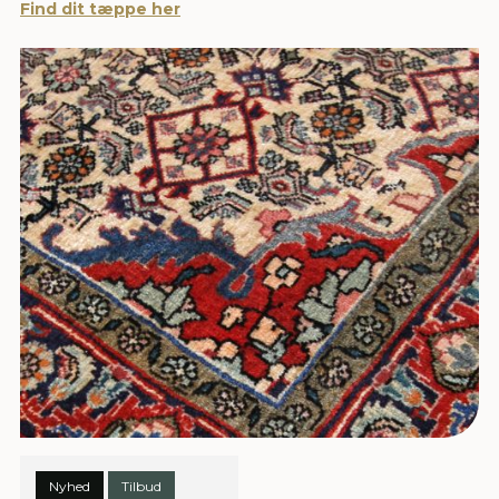
Find dit tæppe her
Nyhed
Tilbud