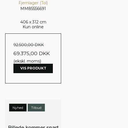
Fjernlager (Tol)
MM85556691
406 x 312 cm
Kun online
92.500,00 DKK
69.375,00 DKK
(ekskl. moms)
VIS PRODUKT
Nyhed
Tilbud