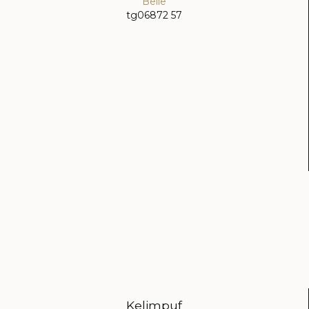
Belle
tg06872 57
Kelimpuf