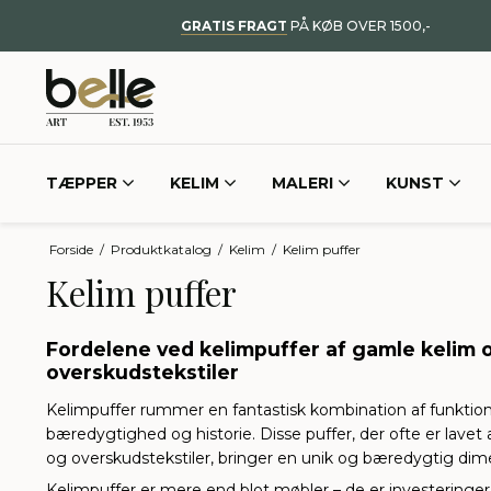
GRATIS FRAGT
PÅ KØB OVER 1500,-
TÆPPER
KELIM
MALERI
KUNST
Forside
/
Produktkatalog
/
Kelim
/
Kelim puffer
Kelim puffer
Fordelene ved kelimpuffer af gamle kelim 
overskudstekstiler
Kelimpuffer rummer en fantastisk kombination af funktiona
bæredygtighed og historie. Disse puffer, der ofte er lave
og overskudstekstiler, bringer en unik og bæredygtig dimen
Kelimpuffer er mere end blot møbler – de er investeringer