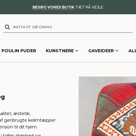
BESØG VORES BUTIK
TÆT PÅ VEJLE
POULIN PUDER
KUNSTNERE
GAVEIDEER
AL
og
litet, æstetik,
t af genbrugte kelimtæpper
sion til dit hjem.
 i tidløs skønhed og