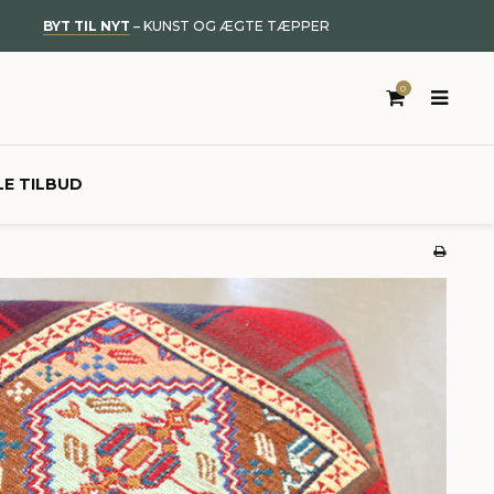
BYT TIL NYT
– KUNST OG ÆGTE TÆPPER
0
LE TILBUD