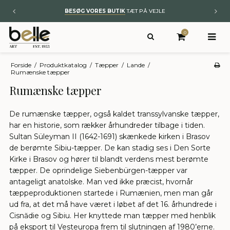
BESØG VORES BUTIK
TÆT PÅ VEJLE
0
Forside
/
Produktkatalog
/
Tæpper
/
Lande
/
Rumænske tæpper
Rumænske tæpper
De rumænske tæpper, også kaldet transsylvanske tæpper,
har en historie, som rækker århundreder tilbage i tiden.
Sultan Süleyman II (1642-1691) skænkede kirken i Brasov
de berømte Sibiu-tæpper. De kan stadig ses i Den Sorte
Kirke i Brasov og hører til blandt verdens mest berømte
tæpper. De oprindelige Siebenbürgen-tæpper var
antageligt anatolske. Man ved ikke præcist, hvornår
tæppeproduktionen startede i Rumænien, men man går
ud fra, at det må have været i løbet af det 16. århundrede i
Cisnădie og Sibiu. Her knyttede man tæpper med henblik
på eksport til Vesteuropa frem til slutningen af 1980’erne.