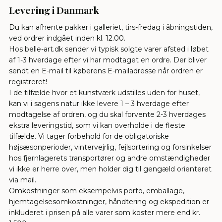
Levering i Danmark
Du kan afhente pakker i galleriet, tirs-fredag i åbningstiden,
ved ordrer indgået inden kl. 12.00.
Hos belle-art.dk sender vi typisk solgte varer afsted i løbet
af 1-3 hverdage efter vi har modtaget en ordre. Der bliver
sendt en E-mail til køberens E-mailadresse når ordren er
registreret!
I de tilfælde hvor et kunstværk udstilles uden for huset,
kan vi i sagens natur ikke levere 1 – 3 hverdage efter
modtagelse af ordren, og du skal forvente 2-3 hverdages
ekstra leveringstid, som vi kan overholde i de fleste
tilfælde. Vi tager forbehold for de obligatoriske
højsæsonperioder, vintervejrlig, fejlsortering og forsinkelser
hos fjernlagerets transportører og andre omstændigheder
vi ikke er herre over, men holder dig til gengæld orienteret
via mail.
Omkostninger som eksempelvis porto, emballage,
hjemtagelsesomkostninger, håndtering og ekspedition er
inkluderet i prisen på alle varer som koster mere end kr.