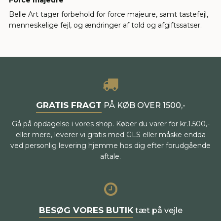
Force majeure
Belle Art tager forbehold for force majeure, samt tastefejl,
menneskelige fejl, og ændringer af told og afgiftssatser.
GRATIS FRAGT
PÅ KØB OVER 1500,-
Gå på opdagelse i vores shop. Køber du varer for kr.1.500,-
eller mere, leverer vi gratis med GLS eller måske endda
ved personlig levering hjemme hos dig efter forudgående
aftale.
BESØG VORES BUTIK
tæt på vejle