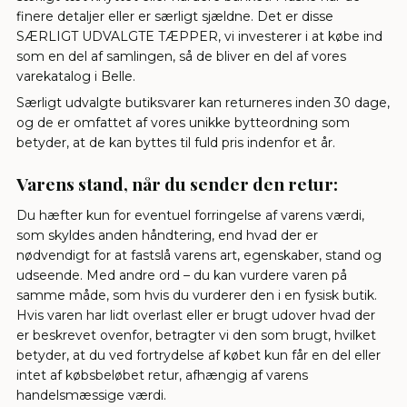
finere detaljer eller er særligt sjældne. Det er disse
SÆRLIGT UDVALGTE TÆPPER, vi investerer i at købe ind
som en del af samlingen, så de bliver en del af vores
varekatalog i Belle.
Særligt udvalgte butiksvarer kan returneres inden 30 dage,
og de er omfattet af vores unikke bytteordning som
betyder, at de kan byttes til fuld pris indenfor et år.
Varens stand, når du sender den retur:
Du hæfter kun for eventuel forringelse af varens værdi,
som skyldes anden håndtering, end hvad der er
nødvendigt for at fastslå varens art, egenskaber, stand og
udseende. Med andre ord – du kan vurdere varen på
samme måde, som hvis du vurderer den i en fysisk butik.
Hvis varen har lidt overlast eller er brugt udover hvad der
er beskrevet ovenfor, betragter vi den som brugt, hvilket
betyder, at du ved fortrydelse af købet kun får en del eller
intet af købsbeløbet retur, afhængig af varens
handelsmæssige værdi.