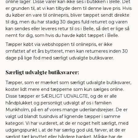
online lager. Disse varer kan ikke ses i butikken i Belle. Det
er grunden til, at vi kan tilbyde dem til denne lave pris. Hvis
du køber en vare til onlinepris, bliver tæppet sendt direkte
til dig, men du har stadig 30 dages fuld returret og varen
kan sendes eller leveres retur til os i Belle, så det er lige så
nemt for dig, som hvis du havde købt tæppet i Belle.
Tæpper købt via webshoppen til onlinepris, er ikke
omfattet af et års bytteret, men kan returneres inden 30
dage på lige fod med særligt udvalgte butiksvarer.
Særligt udvalgte butiksvarer:
Tæpper, som er mærket som særligt udvalgte butiksvarer,
koster lidt mere end tæpperne som kun sælges online.
Disse tæpper er SÆRLIGT UDVALGTE, og de er alle
håndplukket og personligt udvalgt af os i familien
Munkholm, på en af vores mange udenlandsrejser. De er
valgt ud blandt tusindvis af lignende tæpper i samme
kategori. Vi har vurderet, at de er noget helt særligt, med
udgangspunkt i, at de har særlig god uld, farver, at de er
særligt tæt knyttet eller hårdere banket. Måske har de