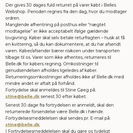
Der gives 30 dages fuld returret på varer købt i Belles
Webshop. Perioden regnes fra den dag, hvor du modtager
ordren.
Manglende afhentning på posthus eller “nægtet
modtagelse” er ikke acceptabelt ifølge gældende
lovgivning. Køber skal selv betale returfragten – husk at få
en kvittering, så du kan dokumentere, at du har afsendt
varen. Køber/afsender bærer risikoen under transporten
tilbage til os. Varer som ikke afhentes, returneres til
Belle.dk for købers regning. Omkostninger til
genudsendelsen afholdes ligeledes af køber.
Returneringsomkostninger afholdes ikke af Belle.dk med
mindre andet er aftalt på forhånd.
Fortrydelse skal anmeldes til Stine Gøeg på:
stine@belle.dk
senest 30 efter købet.
Senest 30 dage fra fortrydelsen er anmeldt, skal den
returnerede forsendelse være Belle.dk i hænde.
Fortrydelsesmeddelelsen skal sendes pr. E-mail på:
stine@belle.dk
.
I Fortrydelsesmeddelelsen skal du gøre os tydeligt