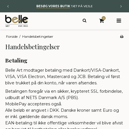
BYT TIL NYT
– KUNST OG ÆGTE TÆPPER
0
Forside
/
Handelsbetingelser
Handelsbetingelser
Betaling
Belle Art modtager betaling med Dankort/VISA-Dankort,
VISA, VISA Electron, Mastercard og JCB. Betaling vil først
blive trukket på din konto, når varen afsendes.
Betalingen foregår via en sikker, krypteret SSL forbindelse,
udbudt af NETS Danmark A/S (PBS).
MobilePay accepteres også.
Alle beløb er angivet i DKK. Danske kroner samt Euro og
er inkl. gældende dansk moms.
EAN-betaling til ikke offentlige virksomheder vil blive afvist