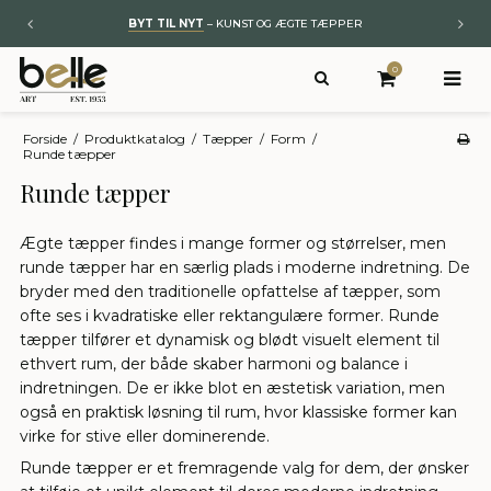
BYT TIL NYT
– KUNST OG ÆGTE TÆPPER
0
Forside
/
Produktkatalog
/
Tæpper
/
Form
/
Runde tæpper
Runde tæpper
Ægte tæpper findes i mange former og størrelser, men
runde tæpper har en særlig plads i moderne indretning. De
bryder med den traditionelle opfattelse af tæpper, som
ofte ses i kvadratiske eller rektangulære former. Runde
tæpper tilfører et dynamisk og blødt visuelt element til
ethvert rum, der både skaber harmoni og balance i
indretningen. De er ikke blot en æstetisk variation, men
også en praktisk løsning til rum, hvor klassiske former kan
virke for stive eller dominerende.
Runde tæpper er et fremragende valg for dem, der ønsker