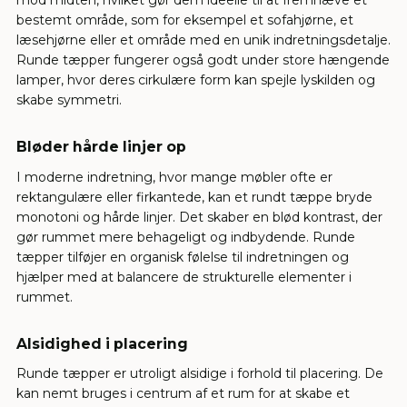
mod midten, hvilket gør dem ideelle til at fremhæve et
bestemt område, som for eksempel et sofahjørne, et
læsehjørne eller et område med en unik indretningsdetalje.
Runde tæpper fungerer også godt under store hængende
lamper, hvor deres cirkulære form kan spejle lyskilden og
skabe symmetri.
Bløder hårde linjer op
I moderne indretning, hvor mange møbler ofte er
rektangulære eller firkantede, kan et rundt tæppe bryde
monotoni og hårde linjer. Det skaber en blød kontrast, der
gør rummet mere behageligt og indbydende. Runde
tæpper tilføjer en organisk følelse til indretningen og
hjælper med at balancere de strukturelle elementer i
rummet.
Alsidighed i placering
Runde tæpper er utroligt alsidige i forhold til placering. De
kan nemt bruges i centrum af et rum for at skabe et