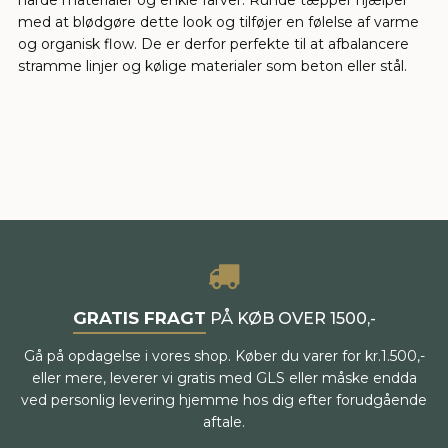
hårde materialer og enkle farver. Runde tæpper hjælper
med at blødgøre dette look og tilføjer en følelse af varme
og organisk flow. De er derfor perfekte til at afbalancere
stramme linjer og kølige materialer som beton eller stål.
GRATIS FRAGT
PÅ KØB OVER 1500,-
Gå på opdagelse i vores shop. Køber du varer for kr.1.500,-
eller mere, leverer vi gratis med GLS eller måske endda
ved personlig levering hjemme hos dig efter forudgående
aftale.