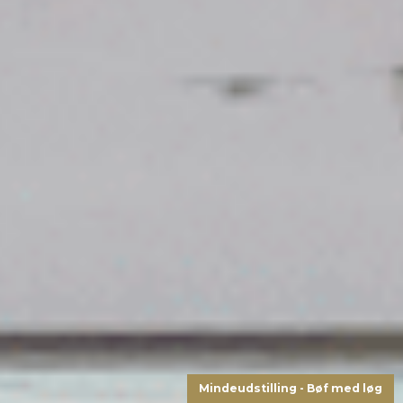
Mindeudstilling - Bøf med løg