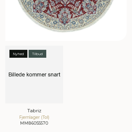
Nyhed
Tilbud
Tabriz
Fjernlager (Tol)
MM86055570