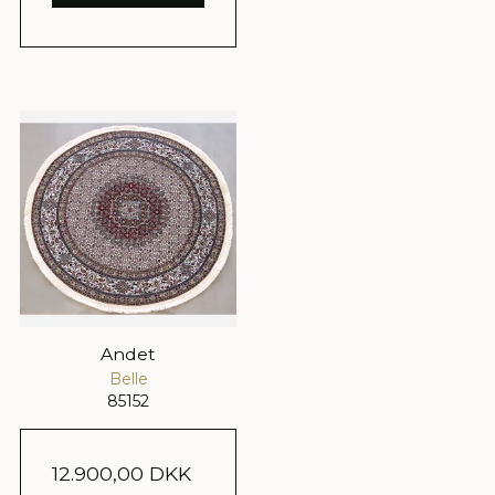
Andet
Belle
85152
12.900,00 DKK