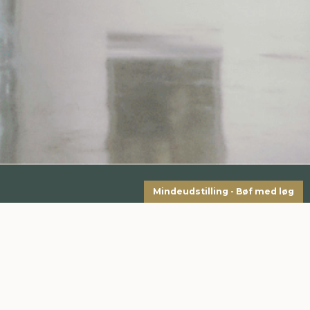
Mindeudstilling - Bøf med løg
Vi afholder løbende mange spændende arrangementer
og udstillinger, hvor vi sætter særligt fokus på forskellige
kunstnere eller tæpper. Følg os på de sociale medier, så
du kan holde dig opdateret og ikke går glip af noget.