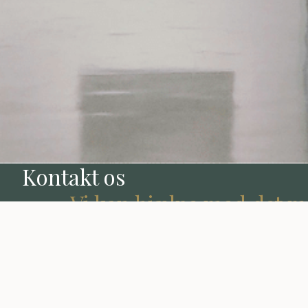
Kontakt os
Vi kan hjælpe med det m
Hvad kan vi gøre for dig?
Produkt spørgsmål
Levering
Service
Betaling / fakturering
Reklamati