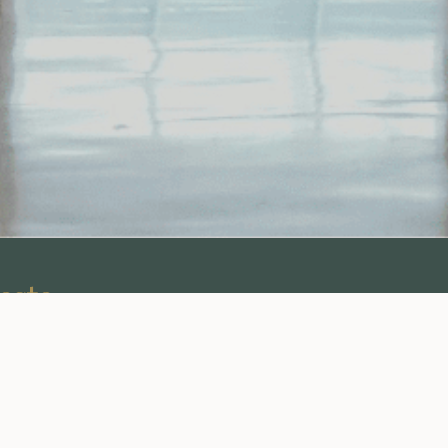
este
on
Andet