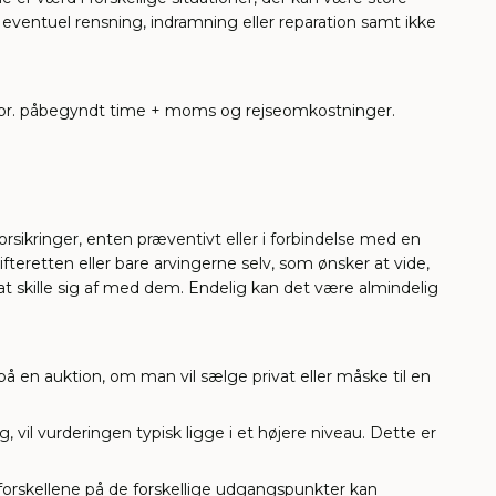
eventuel rensning, indramning eller reparation samt ikke
00,- pr. påbegyndt time + moms og rejseomkostninger.
ikringer, enten præventivt eller i forbindelse med en
fteretten eller bare arvingerne selv, som ønsker at vide,
t skille sig af med dem. Endelig kan det være almindelig
å en auktion, om man vil sælge privat eller måske til en
vil vurderingen typisk ligge i et højere niveau. Dette er
 forskellene på de forskellige udgangspunkter kan