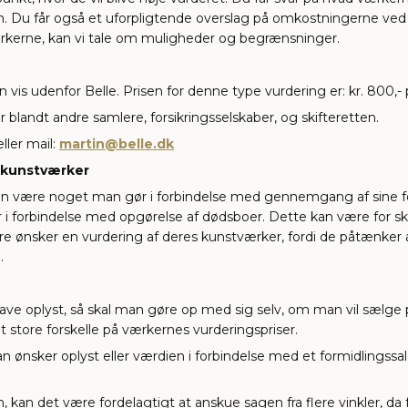
on. Du får også et uforpligtende overslag på omkostningerne ved 
ærkerne, kan vi tale om muligheder og begrænsninger.
nden vis udenfor Belle. Prisen for denne type vurdering er: kr. 8
blandt andre samlere, forsikringsselskaber, og skifteretten.
ller mail:
martin@belle.dk
e kunstværker
an være noget man gør i forbindelse med gennemgang af sine fors
r i forbindelse med opgørelse af dødsboer. Dette kan være for ski
e ønsker en vurdering af deres kunstværker, fordi de påtænker a
.
ve oplyst, så skal man gøre op med sig selv, om man vil sælge p
 store forskelle på værkernes vurderingspriser.
nsker oplyst eller værdien i forbindelse med et formidlingssalg, 
 kan det være fordelagtigt at anskue sagen fra flere vinkler, da