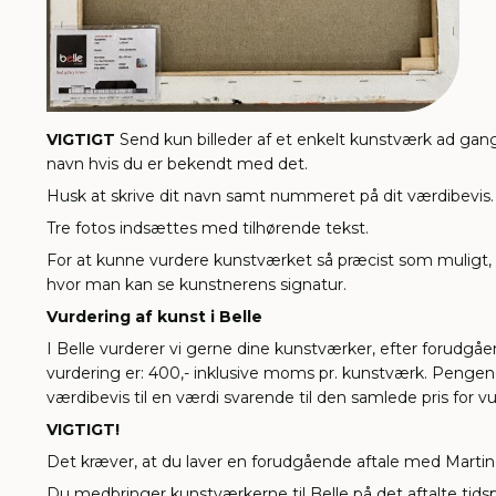
VIGTIGT
Send kun billeder af et enkelt kunstværk ad gang
navn hvis du er bekendt med det.
Husk at skrive dit navn samt nummeret på dit værdibevis.
Tre fotos indsættes med tilhørende tekst.
For at kunne vurdere kunstværket så præcist som muligt, er 
hvor man kan se kunstnerens signatur.
Vurdering af kunst i Belle
I Belle vurderer vi gerne dine kunstværker, efter forudgå
vurdering er: 400,- inklusive moms pr. kunstværk. Pengene h
værdibevis til en værdi svarende til den samlede pris for v
VIGTIGT!
Det kræver, at du laver en forudgående aftale med Marti
Du medbringer kunstværkerne til Belle på det aftalte tidspu