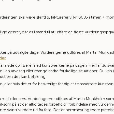
rderingen skal være skriftlig, fakturerer vi kr. 800,- i timen + mo
ge genrer, gør os i stand til at udføre de fleste vurderingsopgav
et sker på udvalgte dage. Vurderingerne udføres af Martin Munkh
der
så møde op i Belle med kunstværkerne på dagen. Her får du svar p
n i en arvesag eller mange andre forskellige situationer. Du ka
dst om det kan betale sig.
en, eller hvis det er for besværligt for dig at transportere kunstvær
ia mail eller sms. Vurderingerne udføres af Martin Munkholm som
om på at der altid tages forbehold i forbindelse med vurdering 
re svært vurdere ud fra foto. Det er nemmest og mere præcist, 