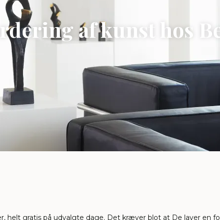
rdering af kunst hos Be
r, helt gratis på udvalgte dage. Det kræver blot at De laver en f