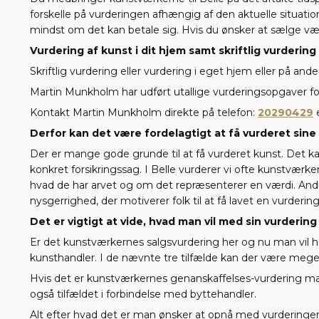
forskelle på vurderingen afhængig af den aktuelle situati
mindst om det kan betale sig. Hvis du ønsker at sælge v
Vurdering af kunst i dit hjem samt skriftlig vurdering
Skriftlig vurdering eller vurdering i eget hjem eller på a
Martin Munkholm har udført utallige vurderingsopgaver for 
Kontakt Martin Munkholm direkte på telefon:
20290429
e
Derfor kan det være fordelagtigt at få vurderet sin
Der er mange gode grunde til at få vurderet kunst. Det k
konkret forsikringssag. I Belle vurderer vi ofte kunstværke
hvad de har arvet og om det repræsenterer en værdi. Andr
nysgerrighed, der motiverer folk til at få lavet en vurdering
Det er vigtigt at vide, hvad man vil med sin vurdering
Er det kunstværkernes salgsvurdering her og nu man vil ha
kunsthandler. I de nævnte tre tilfælde kan der være meget
Hvis det er kunstværkernes genanskaffelses-vurdering man ø
også tilfældet i forbindelse med byttehandler.
Alt efter hvad det er man ønsker at opnå med vurderingen,