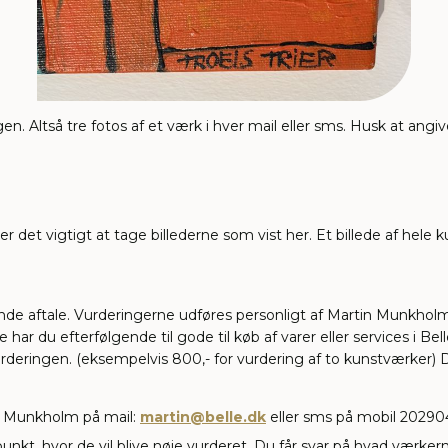
en. Altså tre fotos af et værk i hver mail eller sms. Husk at a
det vigtigt at tage billederne som vist her. Et billede af hele k
ende aftale. Vurderingerne udføres personligt af Martin Munkhol
ar du efterfølgende til gode til køb af varer eller services i Bel
urderingen. (eksempelvis 800,- for vurdering af to kunstværker) D
n Munkholm på mail:
martin@belle.dk
eller sms på mobil 20290
nkt, hvor de vil blive nøje vurderet. Du får svar på hvad værkerne