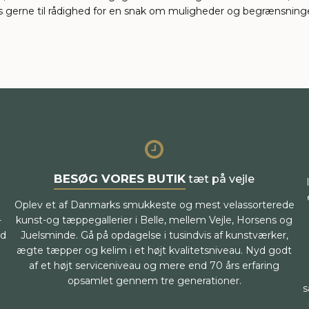
er os gerne til rådighed for en snak om muligheder og begrænsning
BESØG VORES BUTIK
tæt på vejle
Oplev et af Danmarks smukkeste og mest velassorterede
-
kunst-og tæppegallerier i Belle, mellem Vejle, Horsens og
ed
Juelsminde. Gå på opdagelse i tusindvis af kunstværker,
ægte tæpper og kelim i et højt kvalitetsniveau. Nyd godt
af et højt serviceniveau og mere end 70 års erfaring
opsamlet gennem tre generationer.
s