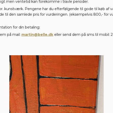
igt men ventetid kan forekomme i travle perioder.
. kunstværk. Pengene har du efterfølgende til gode til køb af var
e til den samlede pris for vurderingen. (eksempelvis 800,- for vu
tion for din betaling:
dem på mail:
martin@belle.dk
eller send dem på sms til mobil: