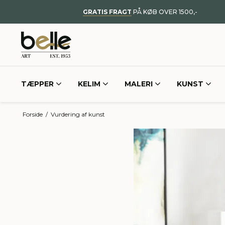
GRATIS FRAGT
PÅ KØB OVER 1500,-
TÆPPER
KELIM
MALERI
KUNST
Forside
/
Vurdering af kunst