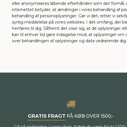
eller anonymiseres løbende efterhånden som det formål, de
internettet betyder, at ændringer i vores behandling af pe
behandling af personoplysninger. Gør vi det, retter vi selvf
synlig meddelelse på vores websites. I det omfang, der beh
henføres til dig. Såfremt det viser sig, at de oplysninger ell
kan til enhver tid gøre indsigelse mod, at oplysninger om 
over behandlingen af oplysninger og data vedrørende dig. Kla
GRATIS FRAGT
PÅ KØB OVER 1500,-
Gå på opdagelse i vores shop. Køber du varer for kr.1.500,