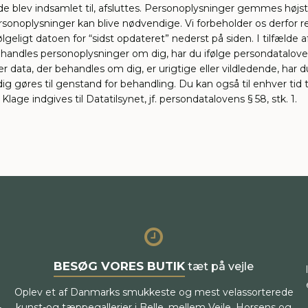
 blev indsamlet til, afsluttes. Personoplysninger gemmes højst 
rsonoplysninger kan blive nødvendige. Vi forbeholder os derfor r
ølgeligt datoen for “sidst opdateret” nederst på siden. I tilfælde
andles personoplysninger om dig, har du ifølge persondataloven r
er data, der behandles om dig, er urigtige eller vildledende, har du
dig gøres til genstand for behandling. Du kan også til enhver tid
ge indgives til Datatilsynet, jf. persondatalovens § 58, stk. 1.
BESØG VORES BUTIK
tæt på vejle
Oplev et af Danmarks smukkeste og mest velassorterede
-
kunst-og tæppegallerier i Belle, mellem Vejle, Horsens og