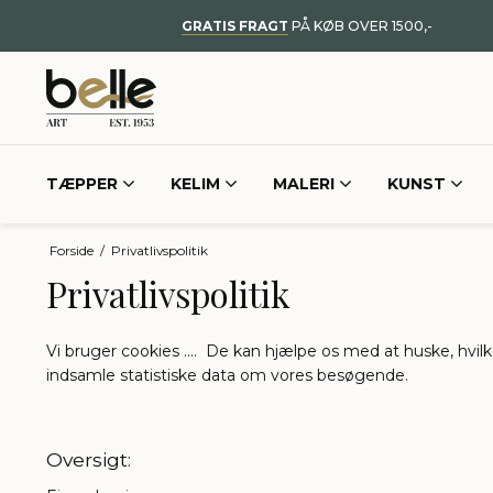
GRATIS FRAGT
PÅ KØB OVER 1500,-
TÆPPER
KELIM
MALERI
KUNST
Forside
/
Privatlivspolitik
Privatlivspolitik
Vi bruger cookies …. De kan hjælpe os med at huske, hvilke
indsamle statistiske data om vores besøgende.
Oversigt: