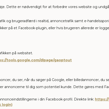
nøje. Dette er nødvendigt for at forbedre vores website og und
rafik og brugeradfærd i realtid, annoncetrafik samt e-handelsspor
ikker på et Facebook-plugin, eller hvis brugeren allerede er lo
afikken på websitet.
ps://tools.google.com/dlpage/gaoptout
er, du ser, når du søger på Google, eller billedannoncer, du ser,
r annoncerne til dig som potentiel kunde. Dette gøres med Face
nonceindstillingerne i din Facebook-profil. Direkte link:
https:
 login)