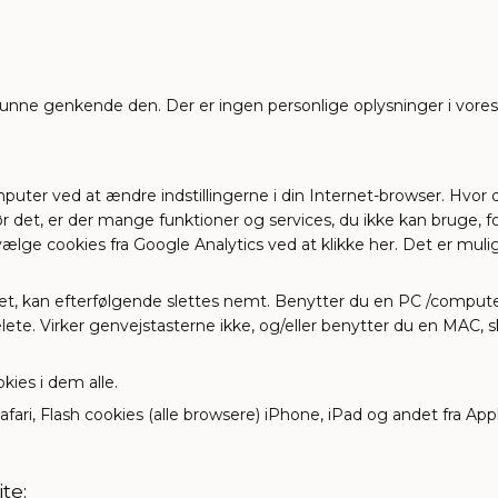
kunne genkende den. Der er ingen personlige oplysninger i vores 
mputer ved at ændre indstillingerne i din Internet-browser. Hvor 
et, er der mange funktioner og services, du ikke kan bruge, for
ælge cookies fra Google Analytics ved at klikke her. Det er mul
eret, kan efterfølgende slettes nemt. Benytter du en PC /comput
te. Virker genvejstasterne ikke, og/eller benytter du en MAC, sk
kies i dem alle.
Safari, Flash cookies (alle browsere) iPhone, iPad og andet fra 
te: