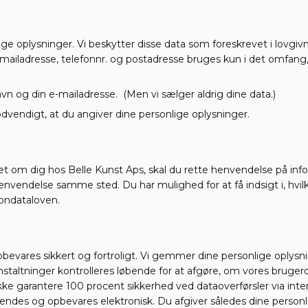
e oplysninger. Vi beskytter disse data som foreskrevet i lovgivni
-mailadresse, telefonnr. og postadresse bruges kun i det omfang,
avn og din e-mailadresse. (Men vi sælger aldrig dine data.)
dvendigt, at du angiver dine personlige oplysninger.
t om dig hos Belle Kunst Aps, skal du rette henvendelse på info[at]
 henvendelse samme sted. Du har mulighed for at få indsigt i, hvi
sondataloven.
 opbevares sikkert og fortroligt. Vi gemmer dine personlige op
ranstaltninger kontrolleres løbende for at afgøre, om vores bruger
ke garantere 100 procent sikkerhed ved dataoverførsler via intern
a sendes og opbevares elektronisk. Du afgiver således dine perso