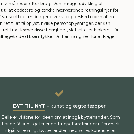
i 12 måneder efter brug. Den hurtige udvikling af
et til at opdatere og ændre nærværende retningslinjer for
 af væsentlige ændringer giver vi dig besked i form af en
et til at få oplyst, hvilke personoplysninger, der kan
 ret til at kræve disse berigtiget, slettet eller blokeret. Du
 tilbagekalde dit samtykke. Du har mulighed for at klage
BYT TIL NYT
– kunst og ægte tæpper
I Belle er vi åbne for ideen om at indgå byttehandler. Som
et af de få kunstgallerier og tæppeforretninger i Danmark
indgår vi jævnligt byttehandler med vores kunder eller