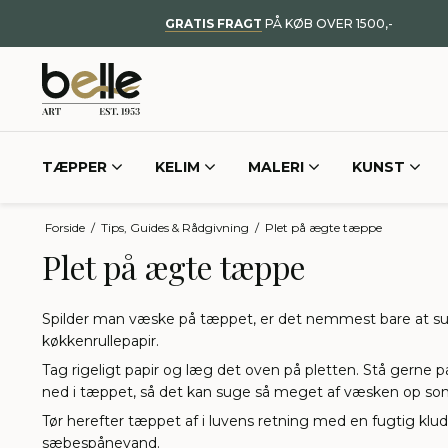
GRATIS FRAGT
PÅ KØB OVER 1500,-
TÆPPER
KELIM
MALERI
KUNST
Forside
/
Tips, Guides & Rådgivning
/
Plet på ægte tæppe
Plet på ægte tæppe
Spilder man væske på tæppet, er det nemmest bare at 
køkkenrullepapir.
Tag rigeligt papir og læg det oven på pletten. Stå gerne på
ned i tæppet, så det kan suge så meget af væsken op so
Tør herefter tæppet af i luvens retning med en fugtig klud
sæbespånevand.