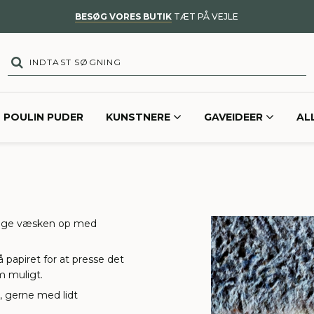
BESØG VORES BUTIK
TÆT PÅ VEJLE
POULIN PUDER
KUNSTNERE
GAVEIDEER
AL
suge væsken op med
 papiret for at presse det
m muligt.
, gerne med lidt