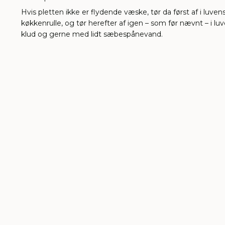
Hvis pletten ikke er flydende væske, tør da først af i luve
køkkenrulle, og tør herefter af igen – som før nævnt – i l
klud og gerne med lidt sæbespånevand.