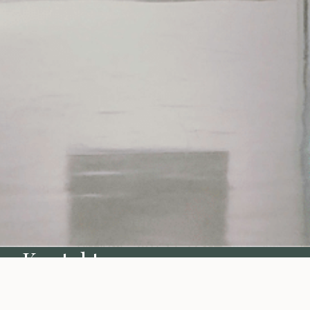
Kontakt os
Vi kan hjælpe med det m
Hvad kan vi gøre for dig?