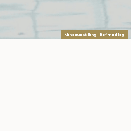
Mindeudstilling - Bøf med løg
Kontakt os
Vi kan hjælpe med det meste
Hvad kan vi gøre for dig?
Produkt spørgsmål
Levering
Service
Betaling / fakturering
Reklamation
Andet
Vi afholder løbende mange spændende arrangementer