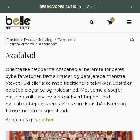
BESØG VORES BUTIK
TÆT PÅ VEJLE
0
Forside
/
Produktkatalog
/
Tæpper
/
Design/Provins
/
Azadabad
Azadabad
Orientalske tæpper fra Azadabad er berømte for deres
dybe farvetoner, tætte knuder og detaljerede mønstre.
Vævet i uld eller silke med traditionelle teknikker, udstråler
de både elegance og holdbarhed. Motiverne afspejler
natur og kulturarv, hvilket gør hvert tæppe unikt.
Azadabad-tæpper værdsættes som kunsthåndværk og
tidløse indretningsgenstande.
Andre designs,
se her