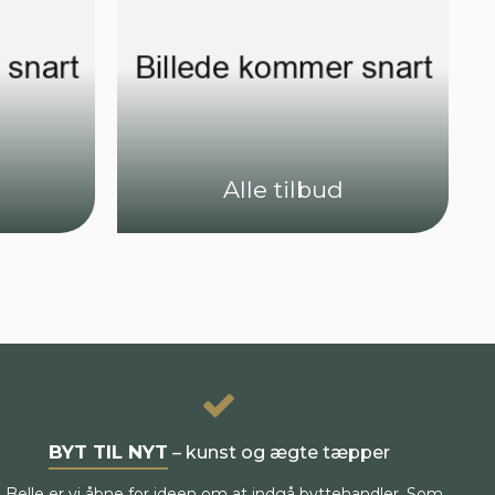
Alle tilbud
BYT TIL NYT
– kunst og ægte tæpper
I Belle er vi åbne for ideen om at indgå byttehandler. Som