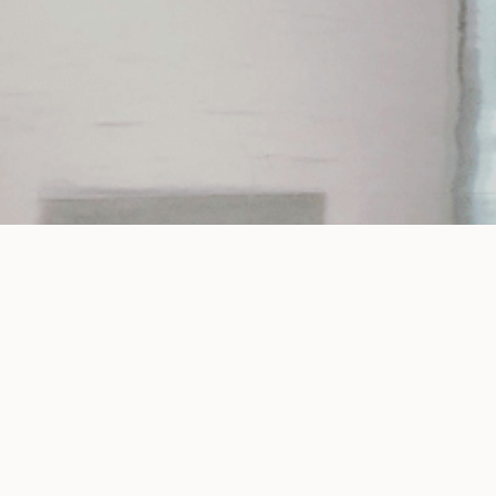
Kontakt os
Vi kan hjælpe med det m
Hvad kan vi gøre for dig?
Produkt spørgsmål
Levering
Service
Betaling / fakturering
Reklamati