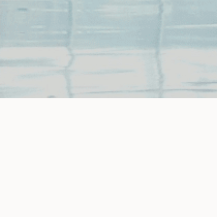
este
on
Andet