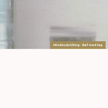
Mindeudstilling - Bøf med løg
Vi afholder løbende mange spændende arrangementer