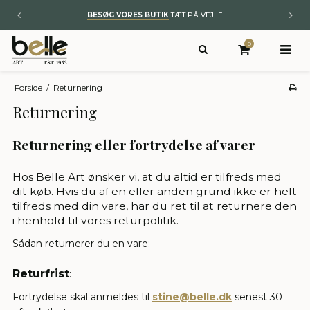
BESØG VORES BUTIK
TÆT PÅ VEJLE
0
Forside
/
Returnering
Returnering
Returnering eller fortrydelse af varer
Hos Belle Art ønsker vi, at du altid er tilfreds med
dit køb. Hvis du af en eller anden grund ikke er helt
tilfreds med din vare, har du ret til at returnere den
i henhold til vores returpolitik.
Sådan returnerer du en vare:
Returfrist
:
Fortrydelse skal anmeldes til
stine@belle.dk
senest 30