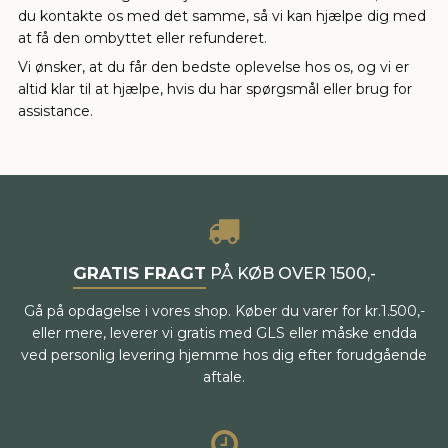
du kontakte os med det samme, så vi kan hjælpe dig med
at få den ombyttet eller refunderet.
Vi ønsker, at du får den bedste oplevelse hos os, og vi er
altid klar til at hjælpe, hvis du har spørgsmål eller brug for
assistance.
GRATIS FRAGT
PÅ KØB OVER 1500,-
Gå på opdagelse i vores shop. Køber du varer for kr.1.500,-
eller mere, leverer vi gratis med GLS eller måske endda
ved personlig levering hjemme hos dig efter forudgående
aftale.