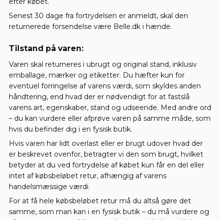
efter købet.
Senest 30 dage fra fortrydelsen er anmeldt, skal den
returnerede forsendelse være Belle.dk i hænde.
Tilstand på varen:
Varen skal returneres i ubrugt og original stand, inklusiv
emballage, mærker og etiketter. Du hæfter kun for
eventuel forringelse af varens værdi, som skyldes anden
håndtering, end hvad der er nødvendigt for at fastslå
varens art, egenskaber, stand og udseende. Med andre ord
– du kan vurdere eller afprøve varen på samme måde, som
hvis du befinder dig i en fysisk butik.
Hvis varen har lidt overlast eller er brugt udover hvad der
er beskrevet ovenfor, betragter vi den som brugt, hvilket
betyder at du ved fortrydelse af købet kun får en del eller
intet af købsbeløbet retur, afhængig af varens
handelsmæssige værdi.
For at få hele købsbeløbet retur må du altså gøre det
samme, som man kan i en fysisk butik – du må vurdere og