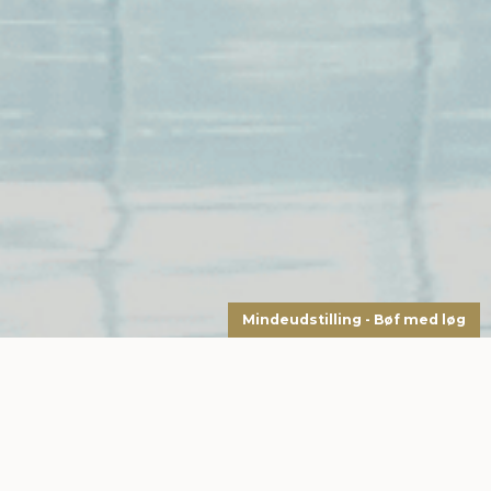
Mindeudstilling - Bøf med løg