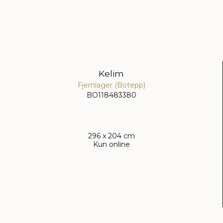
Kelim
Fjernlager (Botepp)
BO118483380
296 x 204 cm
Kun online