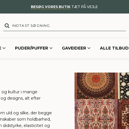
BESØG VORES BUTIK
TÆT PÅ VEJLE
E
PUDER/PUFFER
GAVEIDEER
ALLE TILBUD
g og kultur i mange
 og designs, alt efter
om uld og silke, der begge
genskaber som holdbarhed,
slidstyrke, elasticitet og