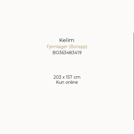
Kelim
Fjernlager (Botepp)
BO363483419
203 x 157 cm
Kun online