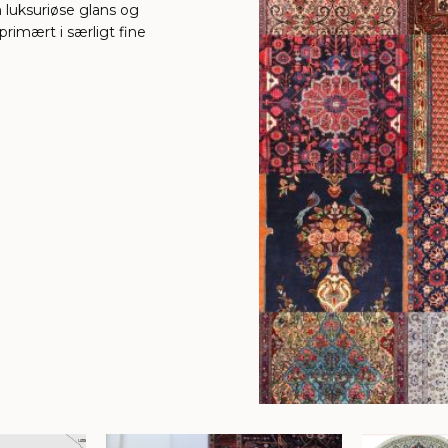
n luksuriøse glans og
rimært i særligt fine