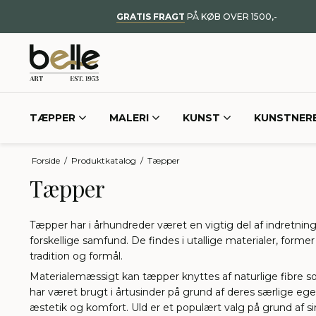
GRATIS FRAGT
PÅ KØB OVER 1500,-
TÆPPER
MALERI
KUNST
KUNSTNER
Forside
/
Produktkatalog
/
Tæpper
Tæpper
Tæpper har i århundreder været en vigtig del af indretnin
forskellige samfund. De findes i utallige materialer, former
tradition og formål.
Materialemæssigt kan tæpper knyttes af naturlige fibre s
har været brugt i årtusinder på grund af deres særlige e
æstetik og komfort. Uld er et populært valg på grund af sin 