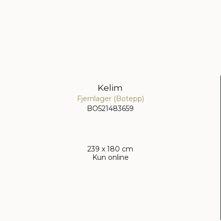
Kelim
Fjernlager (Botepp)
BO521483659
239 x 180 cm
Kun online