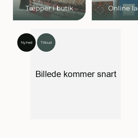
Tæpper i butik
Online l
Nyhed
Tilbud