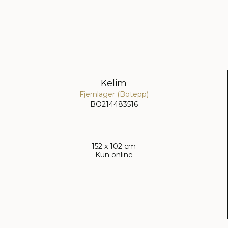
Kelim
Fjernlager (Botepp)
BO214483516
152 x 102 cm
Kun online