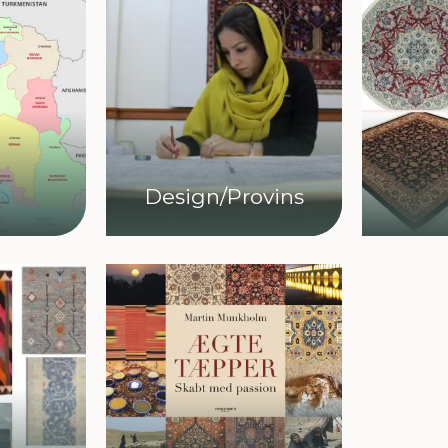
e
Design/Provins