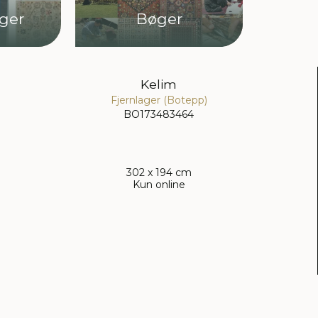
ager
Bøger
Kelim
Fjernlager (Botepp)
BO173483464
302 x 194 cm
Kun online