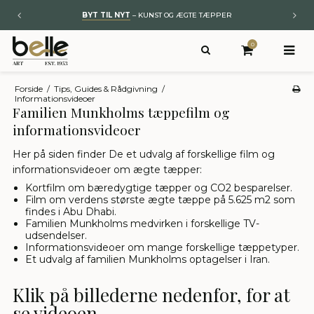
IS FRAGT
PÅ KØB OVER 1500,-
BESØG 
0
Forside
/
Tips, Guides & Rådgivning
/
Informationsvideoer
Familien Munkholms tæppefilm og
informationsvideoer
Her på siden finder De et udvalg af forskellige film og
informationsvideoer om ægte tæpper:
Kortfilm om bæredygtige tæpper og CO2 besparelser.
Film om verdens største ægte tæppe på 5.625 m2 som
findes i Abu Dhabi.
Familien Munkholms medvirken i forskellige TV-
udsendelser.
Informationsvideoer om mange forskellige tæppetyper.
Et udvalg af familien Munkholms optagelser i Iran.
Klik på billederne nedenfor, for at
se videoen.