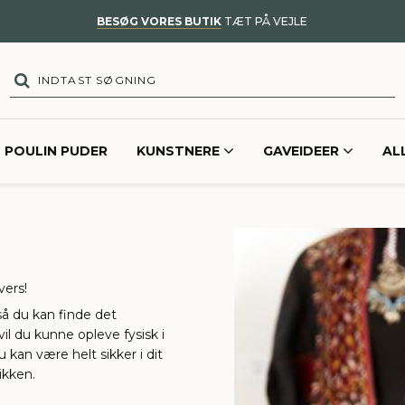
BESØG VORES BUTIK
TÆT PÅ VEJLE
POULIN PUDER
KUNSTNERE
GAVEIDEER
AL
vers!
 så du kan finde det
il du kunne opleve fysisk i
kan være helt sikker i dit
tikken.