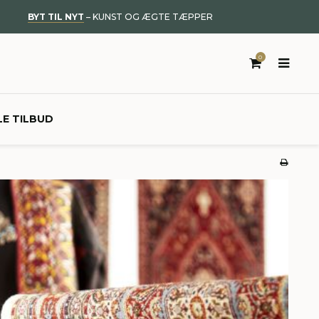
BYT TIL NYT
– KUNST OG ÆGTE TÆPPER
0
LE TILBUD