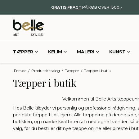
GRATIS FRAGT
PÅ KØB OVER 1500,-
TÆPPER
KELIM
MALERI
KUNST
Forside
/
Produktkatalog
/
Tæpper
/
Tæpper i butik
Tæpper i butik
Velkommen til Belle Arts tæppeuni
Hos Belle tilbyder vi personlig og professionel rådgivning,
perfekte tæppe til dit hjem. Alle tæpperne på denne side, v
butikken, og mærke kvaliteten af med egne hænder, så du 
valg, før du bestiller dit nye tæppe online eller direkte i bu