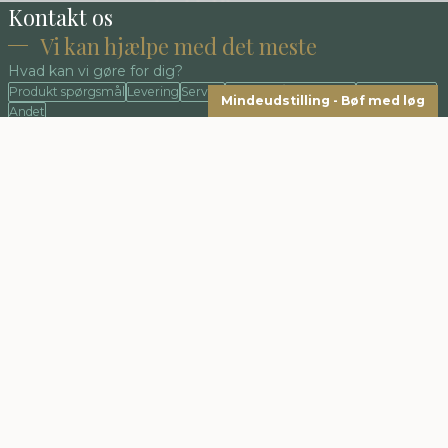
Kontakt os
Vi kan hjælpe med det meste
Hvad kan vi gøre for dig?
Produkt spørgsmål
Levering
Service
Betaling / fakturering
Reklamation
Mindeudstilling - Bøf med løg
Andet
Vi afholder løbende mange spændende arrangementer
og udstillinger, hvor vi sætter særligt fokus på forskellige
kunstnere eller tæpper. Følg os på de sociale medier, så
du kan holde dig opdateret og ikke går glip af noget.
KONTAKT
Belle Art
Vejlevej 145
7140 Stouby