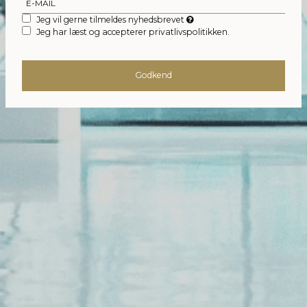
Jeg vil gerne tilmeldes nyhedsbrevet
Jeg har læst og accepterer privatlivspolitikken.
Godkend