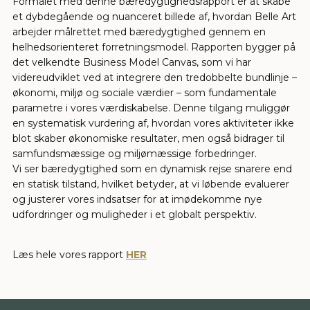
Formålet med denne bæredygtighedsrapport er at skabe
et dybdegående og nuanceret billede af, hvordan Belle Art
arbejder målrettet med bæredygtighed gennem en
helhedsorienteret forretningsmodel. Rapporten bygger på
det velkendte Business Model Canvas, som vi har
videreudviklet ved at integrere den tredobbelte bundlinje –
økonomi, miljø og sociale værdier – som fundamentale
parametre i vores værdiskabelse. Denne tilgang muliggør
en systematisk vurdering af, hvordan vores aktiviteter ikke
blot skaber økonomiske resultater, men også bidrager til
samfundsmæssige og miljømæssige forbedringer.
Vi ser bæredygtighed som en dynamisk rejse snarere end
en statisk tilstand, hvilket betyder, at vi løbende evaluerer
og justerer vores indsatser for at imødekomme nye
udfordringer og muligheder i et globalt perspektiv.
Læs hele vores rapport
HER