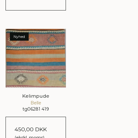
Nyhed
Kelimpude
Belle
tg06281 419
450,00 DKK
(ekskl. moms)