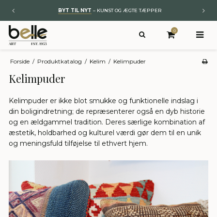
BYT TIL NYT
– KUNST OG ÆGTE TÆPPER
0
Forside
/
Produktkatalog
/
Kelim
/
Kelimpuder
Kelimpuder
Kelimpuder er ikke blot smukke og funktionelle indslag i
din boligindretning; de repræsenterer også en dyb historie
og en ældgammel tradition. Deres særlige kombination af
æstetik, holdbarhed og kulturel værdi gør dem til en unik
og meningsfuld tilføjelse til ethvert hjem.