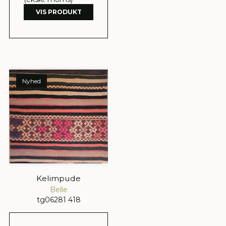
VIS PRODUKT
Nyhed
Kelimpude
Belle
tg06281 418