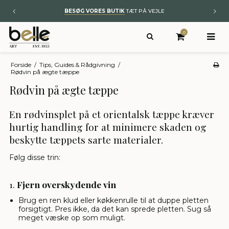
BESØG VORES BUTIK
TÆT PÅ VEJLE
0
Forside
/
Tips, Guides & Rådgivning
/
Rødvin på ægte tæppe
Rødvin på ægte tæppe
En rødvinsplet på et orientalsk tæppe kræver
hurtig handling for at minimere skaden og
beskytte tæppets sarte materialer.
Følg disse trin:
1.
Fjern overskydende vin
Brug en ren klud eller køkkenrulle til at duppe pletten
forsigtigt. Pres ikke, da det kan sprede pletten. Sug så
meget væske op som muligt.