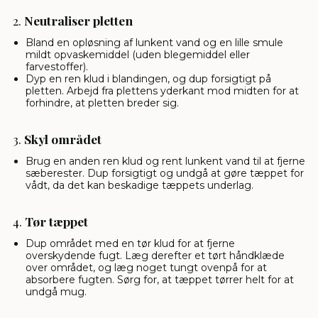
2.
Neutraliser pletten
Bland en opløsning af lunkent vand og en lille smule
mildt opvaskemiddel (uden blegemiddel eller
farvestoffer).
Dyp en ren klud i blandingen, og dup forsigtigt på
pletten. Arbejd fra plettens yderkant mod midten for at
forhindre, at pletten breder sig.
3.
Skyl området
Brug en anden ren klud og rent lunkent vand til at fjerne
sæberester. Dup forsigtigt og undgå at gøre tæppet for
vådt, da det kan beskadige tæppets underlag.
4.
Tør tæppet
Dup området med en tør klud for at fjerne
overskydende fugt. Læg derefter et tørt håndklæde
over området, og læg noget tungt ovenpå for at
absorbere fugten. Sørg for, at tæppet tørrer helt for at
undgå mug.