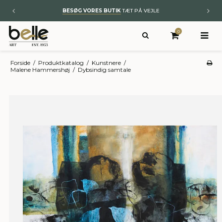
BESØG VORES BUTIK
TÆT PÅ VEJLE
0
Forside
/
Produktkatalog
/
Kunstnere
/
Malene Hammershøj
/
Dybsindig samtale