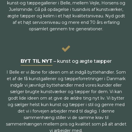
kunst-og tæppegallerier i Belle, mellem Vejle, Horsens og
Juelsminde. Gå på opdagelse i tusindvis af kunstværker,
ægte tæpper og kelim i et højt kvalitetsniveau. Nyd godt
af et højt serviceniveau og mere end 70 års erfaring
opsamlet gennem tre generationer.
BYT TIL NYT
– kunst og ægte tæpper
I Belle er vi åbne for ideen om at indgå byttehandler. Som
et af de få kunstgallerier og tæppeforretninger i Danmark
indgår vi jævnligt byttehandler med vores kunder eller
sælger brugte kunstværker og tæpper for dem. Vi kan
godt lide ideen om at give de ældre ting nyt liv. Vi bytter
og sælger helst kun kunst og tæpper i stil og genre med
det vi i forvejen arbejder med til daglig. I denne
sammenhæng stiller vi de samme krav til
sammenhængen mellem pris og kvalitet som på alt andet
vi arbejder med.