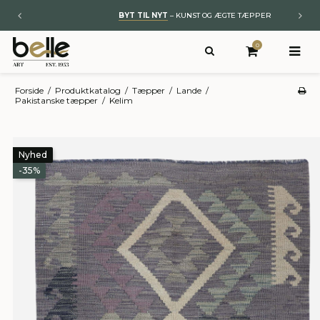
BYT TIL NYT
– KUNST OG ÆGTE TÆPPER
0
Forside
/
Produktkatalog
/
Tæpper
/
Lande
/
Pakistanske tæpper
/
Kelim
Nyhed
-35%