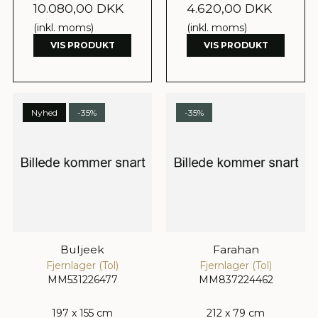
10.080,00 DKK
4.620,00 DKK
(inkl. moms)
(inkl. moms)
VIS PRODUKT
VIS PRODUKT
Nyhed
-35%
-35%
Buljeek
Farahan
Fjernlager (Tol)
Fjernlager (Tol)
MM531226477
MM837224462
197 x 155 cm
212 x 79 cm