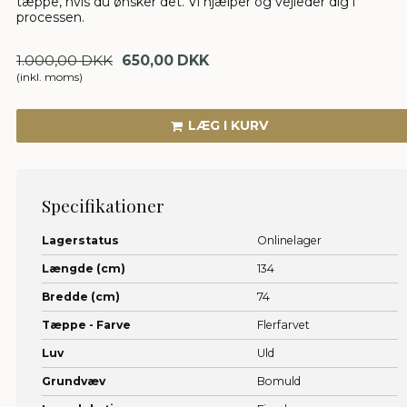
tæppe, hvis du ønsker det. Vi hjælper og vejleder dig i
processen.
1.000,00 DKK
650,00 DKK
(inkl. moms)
LÆG I KURV
Specifikationer
Lagerstatus
Onlinelager
Længde (cm)
134
Bredde (cm)
74
Tæppe - Farve
Flerfarvet
Luv
Uld
Grundvæv
Bomuld