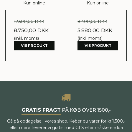
Kun online
Kun online
12.500,00 DKK
8.400,00 DKK
8.750,00 DKK
5.880,00 DKK
(inkl. moms)
(inkl. moms)
VIS PRODUKT
VIS PRODUKT
GRATIS FRAGT
PÅ KØB OVER 1500,-
Gå på opdagelse i vores shop. Køber du varer for kr.1.500,-
eller mere, leverer vi gratis med GLS eller måske endda