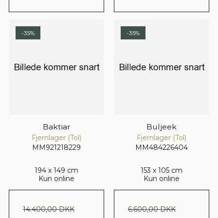
-35%
-35%
Baktiar
Buljeek
Fjernlager (Tol)
Fjernlager (Tol)
MM921218229
MM484226404
194 x 149 cm
153 x 105 cm
Kun online
Kun online
14.400,00 DKK
6.600,00 DKK