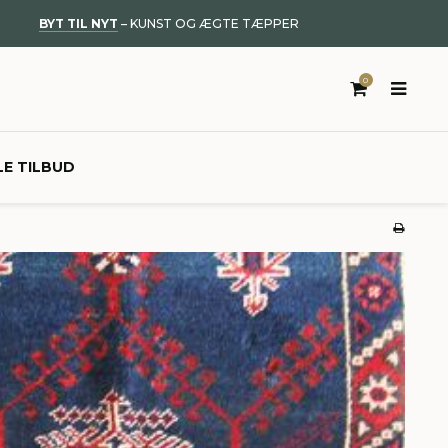
BYT TIL NYT
– KUNST OG ÆGTE TÆPPER
0
LE TILBUD