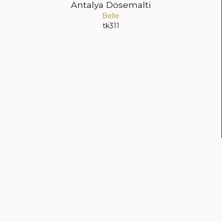
Antalya Dösemalti
Belle
tk311