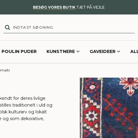
BESØG VORES BUTIK
TÆT PÅ VEJLE
POULIN PUDER
KUNSTNERE
GAVEIDEER
AL
emalti
ndt for deres livlige
les traditionelt i uld og
sk kulturarv og lokalt
 og som dekorative,