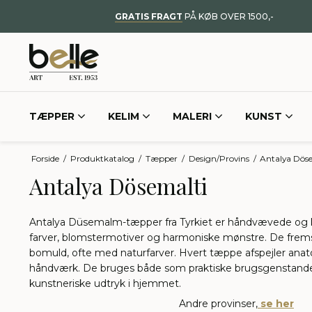
GRATIS FRAGT
PÅ KØB OVER 1500,-
TÆPPER
KELIM
MALERI
KUNST
Forside
/
Produktkatalog
/
Tæpper
/
Design/Provins
/
Antalya Dös
Antalya Dösemalti
Antalya Düsemalm-tæpper fra Tyrkiet er håndvævede og ke
farver, blomstermotiver og harmoniske mønstre. De fremstil
bomuld, ofte med naturfarver. Hvert tæppe afspejler anatol
håndværk. De bruges både som praktiske brugsgenstande
kunstneriske udtryk i hjemmet.
Andre provinser,
se her