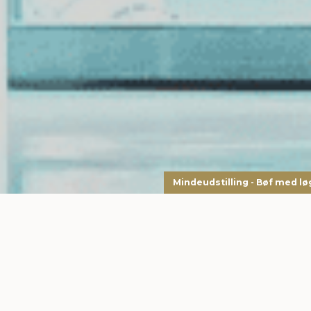
Mindeudstilling - Bøf med lø