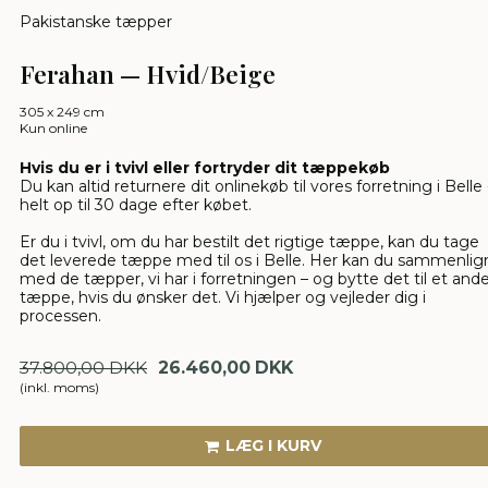
Pakistanske tæpper
Ferahan — Hvid/Beige
305 x 249 cm
Kun online
Hvis du er i tvivl eller fortryder dit tæppekøb
Du kan altid returnere dit onlinekøb til vores forretning i Belle 
helt op til 30 dage efter købet.
Er du i tvivl, om du har bestilt det rigtige tæppe, kan du tage
det leverede tæppe med til os i Belle. Her kan du sammenlig
med de tæpper, vi har i forretningen – og bytte det til et and
tæppe, hvis du ønsker det. Vi hjælper og vejleder dig i
processen.
37.800,00 DKK
26.460,00 DKK
(inkl. moms)
LÆG I KURV