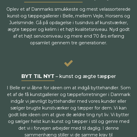
Oplev et af Danmarks smukkeste og mest velassorterede
kunst-og tæppegallerier i Belle, mellem Vejle, Horsens og
Juelsminde. Gå på opdagelse i tusindvis af kunstværker,
ægte tæpper og kelim i et højt kvalitetsniveau. Nyd godt
af et højt serviceniveau og mere end 70 års erfaring
opsamlet gennem tre generationer.
BYT TIL NYT
– kunst og ægte tæpper
I Belle er vi åbne for ideen om at indgå byttehandler. Som
et af de få kunstgallerier og tæppeforretninger i Danmark
indgår vi jævnligt byttehandler med vores kunder eller
sælger brugte kunstværker og tæpper for dem. Vi kan
godt lide ideen om at give de ældre ting nyt liv. Vi bytter
og sælger helst kun kunst og tæpper i stil og genre med
det vi i forvejen arbejder med til daglig. I denne
sammenhæng stiller vi de samme krav til