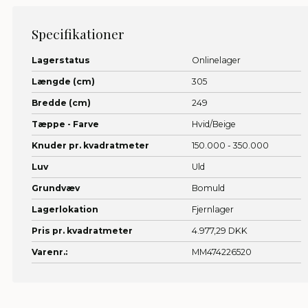
Specifikationer
Lagerstatus
Onlinelager
Længde (cm)
305
Bredde (cm)
249
Tæppe - Farve
Hvid/Beige
Knuder pr. kvadratmeter
150.000 - 350.000
Luv
Uld
Grundvæv
Bomuld
Lagerlokation
Fjernlager
Pris pr. kvadratmeter
4.977,29 DKK
Varenr.:
MM474226520