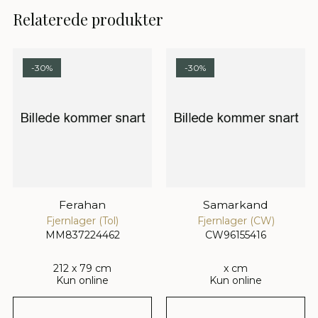
Relaterede produkter
-30%
-30%
Ferahan
Samarkand
Fjernlager (Tol)
Fjernlager (CW)
MM837224462
CW96155416
212 x 79 cm
x cm
Kun online
Kun online