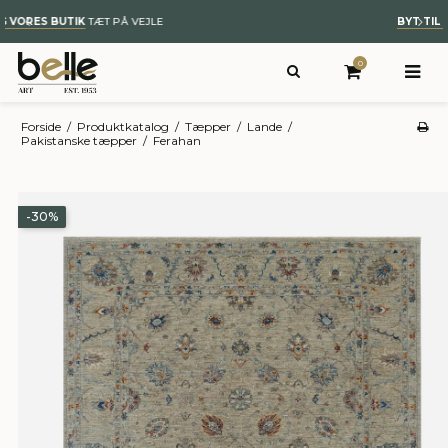
BYT TIL NYT
– KUNST OG ÆGTE TÆPPER
0
Forside
/
Produktkatalog
/
Tæpper
/
Lande
/
Pakistanske tæpper
/
Ferahan
-30%