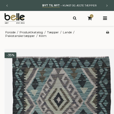
BYT TIL NYT
– KUNST OG ÆGTE TÆPPER
0
Forside
/
Produktkatalog
/
Tæpper
/
Lande
/
Pakistanske tæpper
/
Kilim
-35%