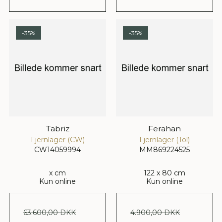
-35%
-35%
Tabriz
Ferahan
Fjernlager (CW)
Fjernlager (Tol)
CW14059994
MM869224525
x cm
122 x 80 cm
Kun online
Kun online
63.600,00 DKK
4.900,00 DKK