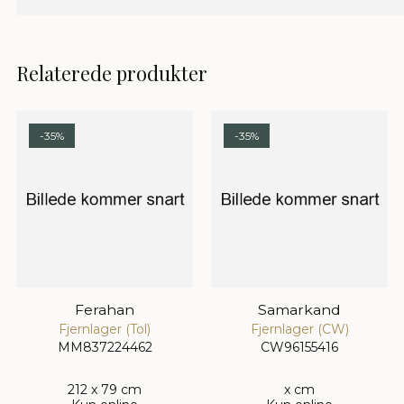
Relaterede produkter
-35%
-35%
Ferahan
Samarkand
Fjernlager (Tol)
Fjernlager (CW)
MM837224462
CW96155416
212 x 79 cm
x cm