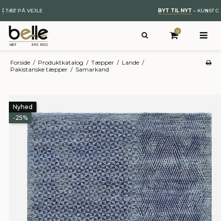
BYT TIL NYT
– KUNST OG ÆGTE TÆPPER
0
Forside
/
Produktkatalog
/
Tæpper
/
Lande
/
Pakistanske tæpper
/
Samarkand
Nyhed
-25%