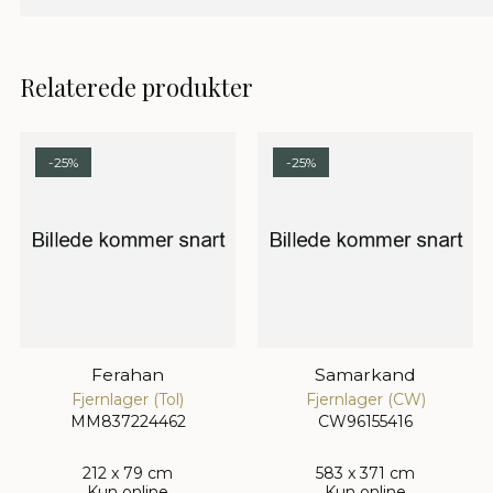
Relaterede produkter
-25%
-25%
Ferahan
Samarkand
Fjernlager (Tol)
Fjernlager (CW)
MM837224462
CW96155416
212 x 79 cm
583 x 371 cm
Kun online
Kun online