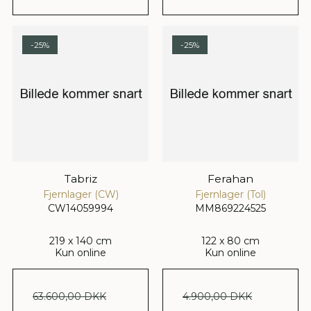
-25%
-25%
Tabriz
Ferahan
Fjernlager (CW)
Fjernlager (Tol)
CW14059994
MM869224525
219 x 140 cm
122 x 80 cm
Kun online
Kun online
63.600,00 DKK
4.900,00 DKK