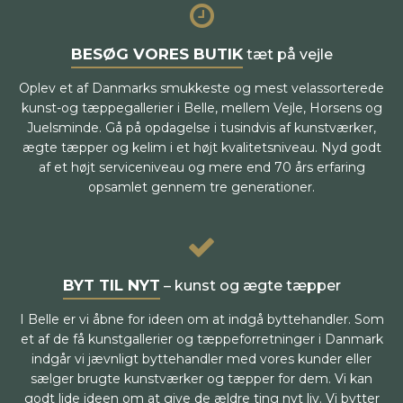
BESØG VORES BUTIK
tæt på vejle
Oplev et af Danmarks smukkeste og mest velassorterede
kunst-og tæppegallerier i Belle, mellem Vejle, Horsens og
Juelsminde. Gå på opdagelse i tusindvis af kunstværker,
ægte tæpper og kelim i et højt kvalitetsniveau. Nyd godt
af et højt serviceniveau og mere end 70 års erfaring
opsamlet gennem tre generationer.
BYT TIL NYT
– kunst og ægte tæpper
I Belle er vi åbne for ideen om at indgå byttehandler. Som
et af de få kunstgallerier og tæppeforretninger i Danmark
indgår vi jævnligt byttehandler med vores kunder eller
sælger brugte kunstværker og tæpper for dem. Vi kan
godt lide ideen om at give de ældre ting nyt liv. Vi bytter