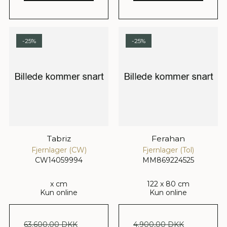
-25%
-25%
Tabriz
Ferahan
Fjernlager (CW)
Fjernlager (Tol)
CW14059994
MM869224525
x cm
122 x 80 cm
Kun online
Kun online
63.600,00 DKK
4.900,00 DKK