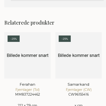
Relaterede produkter
-25%
-25%
Ferahan
Samarkand
Fjernlager (Tol)
Fjernlager (CW)
MM837224462
CW96155416
212 x 79 cm
x cm