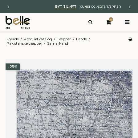
BYT TIL NYT
– KUNST OG ÆGTE TÆPPER
0
Forside
/
Produktkatalog
/
Tæpper
/
Lande
/
Pakistanske tæpper
/
Samarkand
-25%