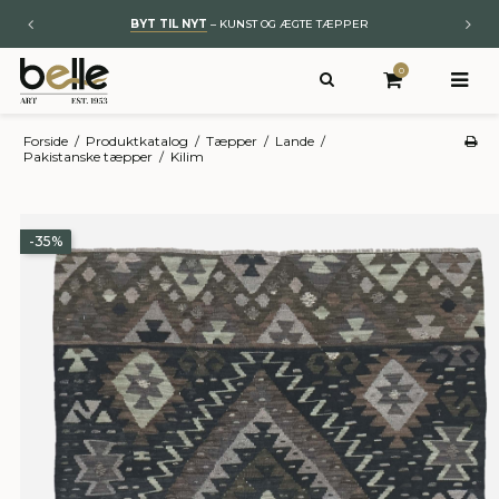
BYT TIL NYT
– KUNST OG ÆGTE TÆPPER
0
Forside
/
Produktkatalog
/
Tæpper
/
Lande
/
Pakistanske tæpper
/
Kilim
-35%