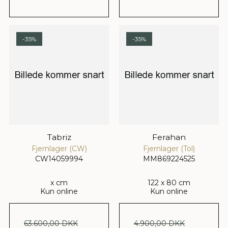
-35%
-35%
Tabriz
Ferahan
Fjernlager (CW)
Fjernlager (Tol)
CW14059994
MM869224525
x cm
122 x 80 cm
Kun online
Kun online
63.600,00 DKK
4.900,00 DKK