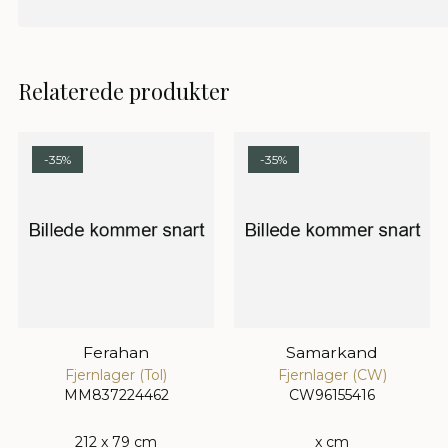
Relaterede produkter
-35%
-35%
Ferahan
Samarkand
Fjernlager (Tol)
Fjernlager (CW)
MM837224462
CW96155416
212 x 79 cm
x cm