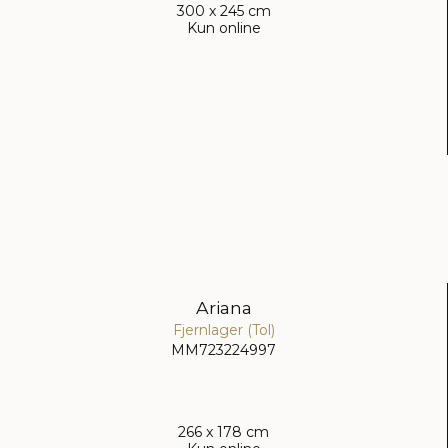
300 x 245 cm
Kun online
Ariana
Fjernlager (Tol)
MM723224997
266 x 178 cm