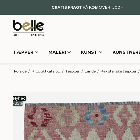
GRATIS FRAGT
PÅ KØB OVER 1500,-
TÆPPER
MALERI
KUNST
KUNSTNER
Forside
/
Produktkatalog
/
Tæpper
/
Lande
/
Pakistanske tæpper
/
Nyhed
-35%