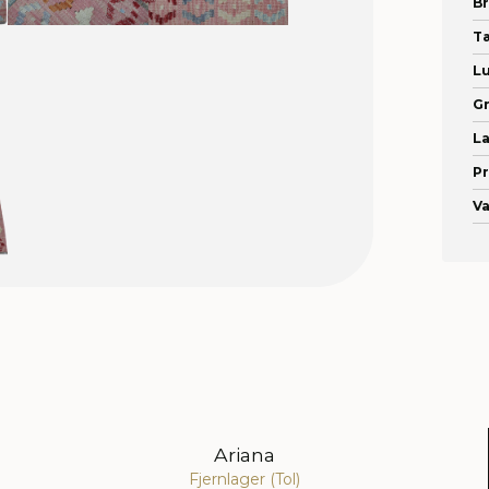
B
T
L
G
La
Pr
Va
Ariana
Fjernlager (Tol)