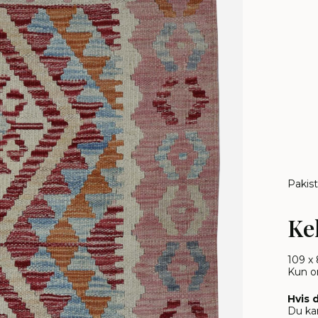
Pakis
Ke
109 x
Kun o
Hvis 
Du kan