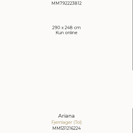
MM792223812
290 x 248 cm
Kun online
Ariana
Fjernlager (Tol)
MM531216224