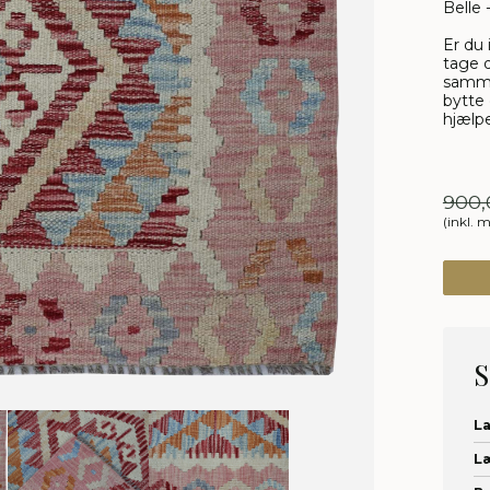
Belle 
Er du 
tage d
samme
bytte 
hjælpe
900,
(inkl. 
S
L
L