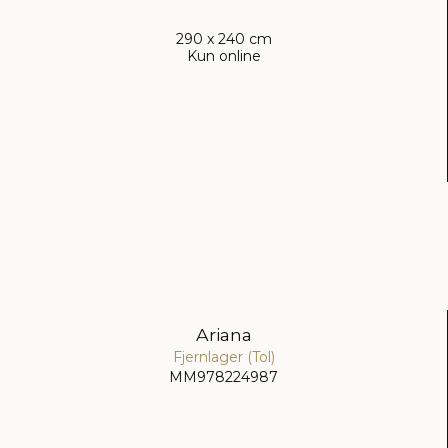
290 x 240 cm
Kun online
Ariana
Fjernlager (Tol)
MM978224987