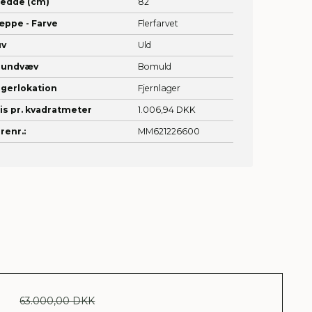
redde (cm)
82
æppe - Farve
Flerfarvet
uv
Uld
rundvæv
Bomuld
gerlokation
Fjernlager
is pr. kvadratmeter
1.006,94 DKK
renr.:
MM621226600
63.000,00 DKK