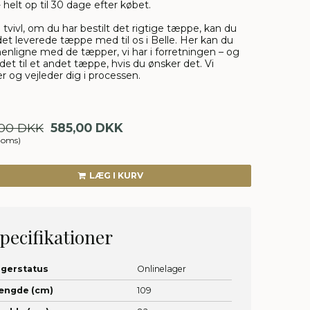
- helt op til 30 dage efter købet.
i tvivl, om du har bestilt det rigtige tæppe, kan du
et leverede tæppe med til os i Belle. Her kan du
nligne med de tæpper, vi har i forretningen – og
det til et andet tæppe, hvis du ønsker det. Vi
r og vejleder dig i processen.
00 DKK
585,00 DKK
moms)
LÆG I KURV
pecifikationer
agerstatus
Onlinelager
ængde (cm)
109