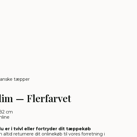
tanske tæpper
lim — Flerfarvet
 82 cm
nline
du er i tvivl eller fortryder dit tæppekøb
 altid returnere dit onlinekøb til vores forretning i