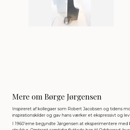
Mere om Børge Jørgensen
Inspireret af kollegaer som Robert Jacobsen og tidens mo
inspirationskilder og gav hans værker et ekspressivt og le
I 1960’erne begyndte Jørgensen at eksperimentere med kom
struktur. Omtrent samtidig flyttede han til Odsherred, hvo