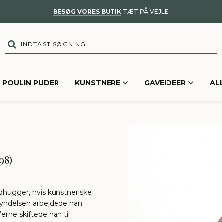
BESØG VORES BUTIK
TÆT PÅ VEJLE
POULIN PUDER
KUNSTNERE
GAVEIDEER
AL
98)
dhugger, hvis kunstneriske
begyndelsen arbejdede han
’erne skiftede han til