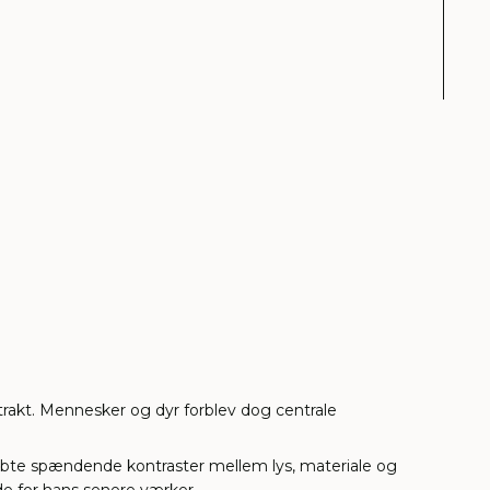
rakt. Mennesker og dyr forblev dog centrale
kabte spændende kontraster mellem lys, materiale og
de for hans senere værker.