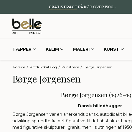
GRATIS FRAGT
PÅ KØB OVER 1500,-
TÆPPER
KELIM
MALERI
KUNST
Forside
/
Produktkatalog
/
Kunstnere
/
Børge Jørgensen
Børge Jørgensen
Børge Jørgensen (1926–19
Dansk billedhugger
Børge Jørgensen var en anerkendt dansk, autodidakt bille
udvikling spændte fra det figurative til det abstrakte. I 
med figurative skulpturer i granit, men i slutningen af 1950