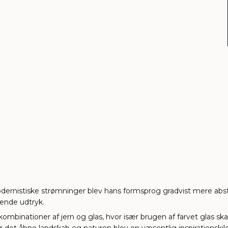
dernistiske strømninger blev hans formsprog gradvist mere abst
vende udtryk.
binationer af jern og glas, hvor især brugen af farvet glas s
r det åbne landskab og naturen blev en væsentlig inspirationskil