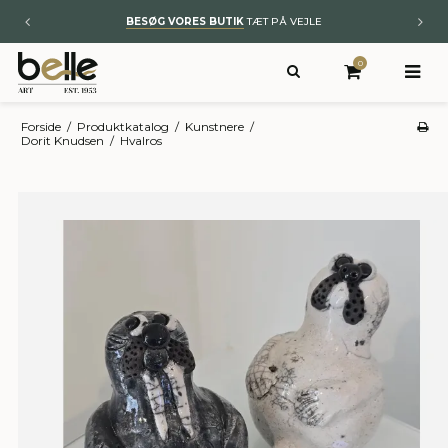
BYT TIL NYT
– KUNST OG ÆGTE TÆPPER
0
Forside
/
Produktkatalog
/
Kunstnere
/
Dorit Knudsen
/
Hvalros