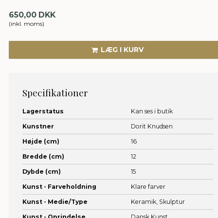
650,00 DKK
(inkl. moms)
LÆG I KURV
Specifikationer
Lagerstatus
Kan ses i butik
Kunstner
Dorit Knudsen
Højde (cm)
16
Bredde (cm)
12
Dybde (cm)
15
Kunst - Farveholdning
Klare farver
Kunst - Medie/Type
Keramik,
Skulptur
Kunst - Oprindelse
Dansk Kunst