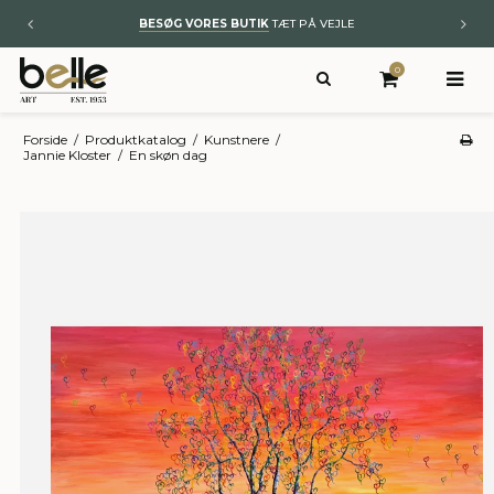
BYT TIL NYT
– KUNST OG ÆGTE TÆPPER
0
Forside
/
Produktkatalog
/
Kunstnere
/
Jannie Kloster
/
En skøn dag