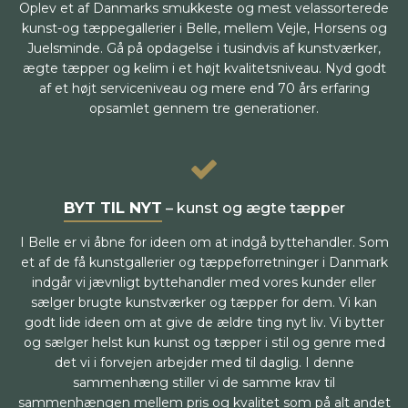
Oplev et af Danmarks smukkeste og mest velassorterede
kunst-og tæppegallerier i Belle, mellem Vejle, Horsens og
Juelsminde. Gå på opdagelse i tusindvis af kunstværker,
ægte tæpper og kelim i et højt kvalitetsniveau. Nyd godt
af et højt serviceniveau og mere end 70 års erfaring
opsamlet gennem tre generationer.
BYT TIL NYT
– kunst og ægte tæpper
I Belle er vi åbne for ideen om at indgå byttehandler. Som
et af de få kunstgallerier og tæppeforretninger i Danmark
indgår vi jævnligt byttehandler med vores kunder eller
sælger brugte kunstværker og tæpper for dem. Vi kan
godt lide ideen om at give de ældre ting nyt liv. Vi bytter
og sælger helst kun kunst og tæpper i stil og genre med
det vi i forvejen arbejder med til daglig. I denne
sammenhæng stiller vi de samme krav til
sammenhængen mellem pris og kvalitet som på alt andet