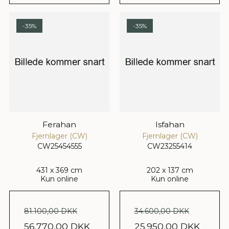
-35%
-35%
Ferahan
Isfahan
Fjernlager (CW)
Fjernlager (CW)
CW25454555
CW23255414
431 x 369 cm
202 x 137 cm
Kun online
Kun online
81.100,00 DKK
34.600,00 DKK
56.770,00 DKK
25.950,00 DKK