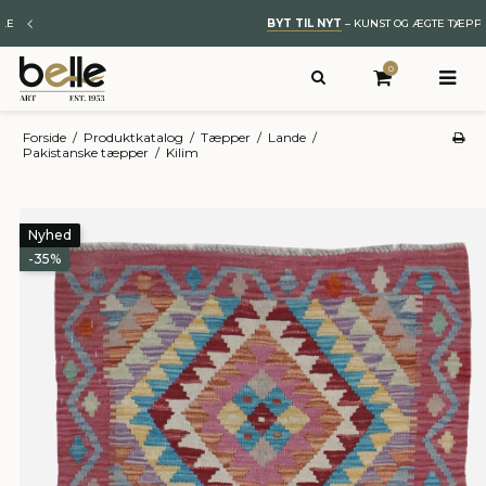
BYT TIL NYT
– KUNST OG ÆGTE TÆPPER
0
Forside
/
Produktkatalog
/
Tæpper
/
Lande
/
Pakistanske tæpper
/
Kilim
Nyhed
-35%