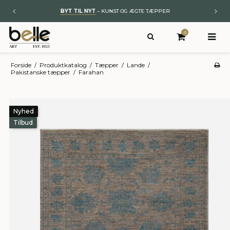
BYT TIL NYT
– KUNST OG ÆGTE TÆPPER
0
Forside
/
Produktkatalog
/
Tæpper
/
Lande
/
Pakistanske tæpper
/
Farahan
Nyhed
Tilbud