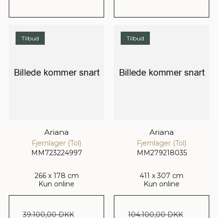
Tilbud
Tilbud
Ariana
Ariana
Fjernlager (Tol)
Fjernlager (Tol)
MM723224997
MM279218035
266 x 178 cm
411 x 307 cm
Kun online
Kun online
39.100,00 DKK
104.100,00 DKK