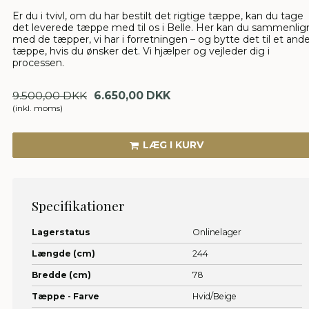
Er du i tvivl, om du har bestilt det rigtige tæppe, kan du tage
det leverede tæppe med til os i Belle. Her kan du sammenlig
med de tæpper, vi har i forretningen – og bytte det til et and
tæppe, hvis du ønsker det. Vi hjælper og vejleder dig i
processen.
9.500,00 DKK
6.650,00 DKK
(inkl. moms)
LÆG I KURV
Specifikationer
Lagerstatus
Onlinelager
Længde (cm)
244
Bredde (cm)
78
Tæppe - Farve
Hvid/Beige