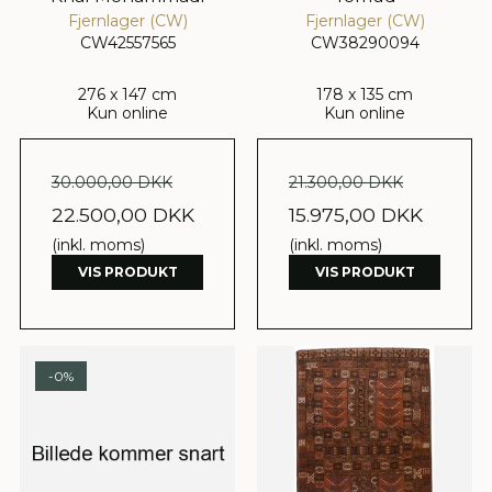
Fjernlager (CW)
Fjernlager (CW)
CW42557565
CW38290094
276 x 147 cm
178 x 135 cm
Kun online
Kun online
30.000,00 DKK
21.300,00 DKK
22.500,00 DKK
15.975,00 DKK
(inkl. moms)
(inkl. moms)
VIS PRODUKT
VIS PRODUKT
-0%