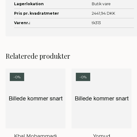
Lagerlokation
Butik vare
Pris pr. kvadratmeter
2441,94 DKK
Varenr.:
tk313
Relaterede produkter
-0%
-0%
Khal Mohammadi
Yomud