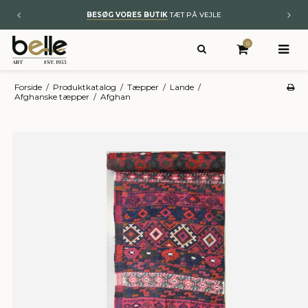
BYT TIL NYT
– KUNST OG ÆGTE TÆPPER
0
Forside
/
Produktkatalog
/
Tæpper
/
Lande
/
Afghanske tæpper
/
Afghan