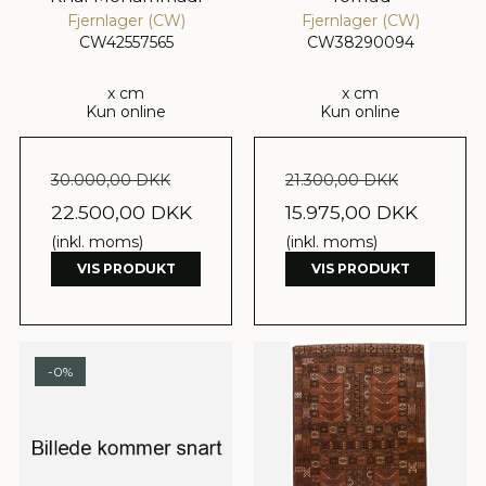
Fjernlager (CW)
Fjernlager (CW)
CW42557565
CW38290094
x cm
x cm
Kun online
Kun online
30.000,00 DKK
21.300,00 DKK
22.500,00 DKK
15.975,00 DKK
(inkl. moms)
(inkl. moms)
VIS PRODUKT
VIS PRODUKT
-0%