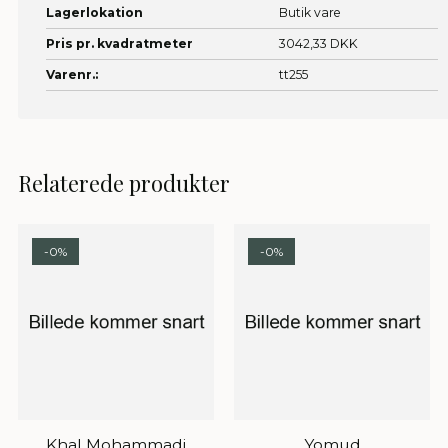
Lagerlokation
Butik vare
Pris pr. kvadratmeter
3042,33 DKK
Varenr.:
tt255
Relaterede produkter
-0%
-0%
Khal Mohammadi
Yomud