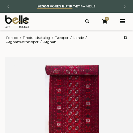
BESØG VORES BUTIK
TÆT PÅ VEJLE
0
Forside
/
Produktkatalog
/
Tæpper
/
Lande
/
Afghanske tæpper
/
Afghan