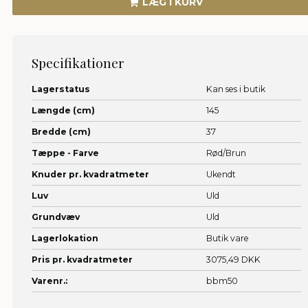
LÆG I KURV
Specifikationer
Lagerstatus
Kan ses i butik
Længde (cm)
145
Bredde (cm)
37
Tæppe - Farve
Rød/Brun
Knuder pr. kvadratmeter
Ukendt
Luv
Uld
Grundvæv
Uld
Lagerlokation
Butik vare
Pris pr. kvadratmeter
3075,49 DKK
Varenr.:
bbm50