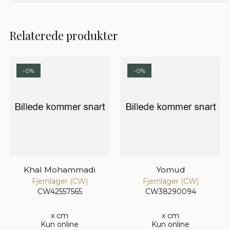
Relaterede produkter
-0%
-0%
Khal Mohammadi
Yomud
Fjernlager (CW)
Fjernlager (CW)
CW42557565
CW38290094
x cm
x cm
Kun online
Kun online