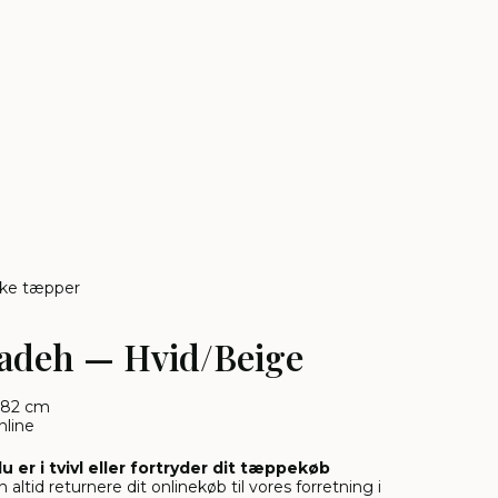
ske tæpper
adeh — Hvid/Beige
 82 cm
nline
du er i tvivl eller fortryder dit tæppekøb
 altid returnere dit onlinekøb til vores forretning i