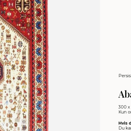
Persi
Ab
300 x
Kun o
Hvis 
Du kan