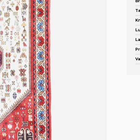
B
T
Kn
L
La
Pr
Va