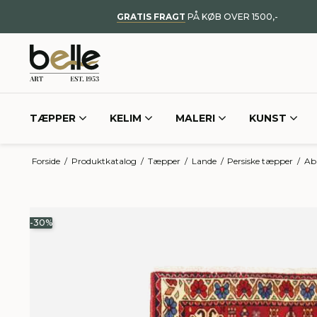
GRATIS FRAGT
PÅ KØB OVER 1500,-
TÆPPER
KELIM
MALERI
KUNST
Forside
/
Produktkatalog
/
Tæpper
/
Lande
/
Persiske tæpper
/
Ab
-30%