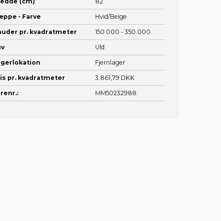
redde (cm)
82
æppe - Farve
Hvid/Beige
uder pr. kvadratmeter
150.000 - 350.000
uv
Uld
gerlokation
Fjernlager
is pr. kvadratmeter
3.861,79 DKK
renr.:
MM50232988