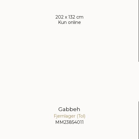
202 x 132 cm
Kun online
Gabbeh
Fjernlager (Tol)
MM23854011