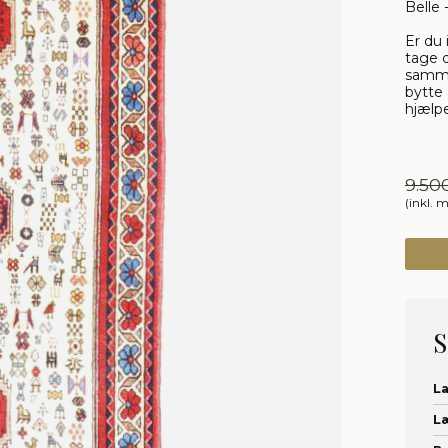
Belle 
Er du 
tage d
samme
bytte 
hjælpe
9.50
(inkl. 
S
L
L