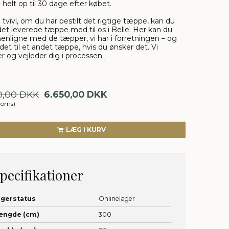
- helt op til 30 dage efter købet.
i tvivl, om du har bestilt det rigtige tæppe, kan du
et leverede tæppe med til os i Belle. Her kan du
nligne med de tæpper, vi har i forretningen – og
det til et andet tæppe, hvis du ønsker det. Vi
r og vejleder dig i processen.
0,00 DKK
6.650,00 DKK
moms)
LÆG I KURV
pecifikationer
agerstatus
Onlinelager
ængde (cm)
300