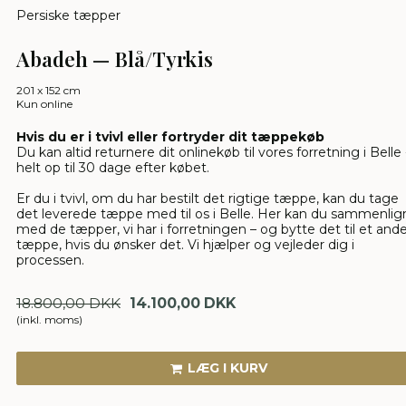
Persiske tæpper
Abadeh — Blå/Tyrkis
201 x 152 cm
Kun online
Hvis du er i tvivl eller fortryder dit tæppekøb
Du kan altid returnere dit onlinekøb til vores forretning i Belle 
helt op til 30 dage efter købet.
Er du i tvivl, om du har bestilt det rigtige tæppe, kan du tage
det leverede tæppe med til os i Belle. Her kan du sammenlig
med de tæpper, vi har i forretningen – og bytte det til et and
tæppe, hvis du ønsker det. Vi hjælper og vejleder dig i
processen.
18.800,00 DKK
14.100,00 DKK
(inkl. moms)
LÆG I KURV