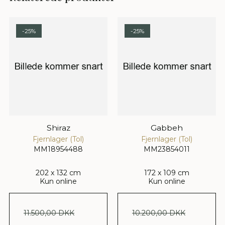
-25%
-25%
Shiraz
Gabbeh
Fjernlager (Tol)
Fjernlager (Tol)
MM18954488
MM23854011
202 x 132 cm
172 x 109 cm
Kun online
Kun online
11.500,00 DKK
10.200,00 DKK