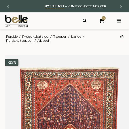
BYT TIL NYT
– KUNST OG ÆGTE TÆPPER
0
Forside
/
Produktkatalog
/
Tæpper
/
Lande
/
Persiske tæpper
/
Abadeh
-25%