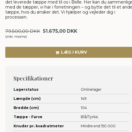
det leverede tæppe med til os i Belle. Her kan du sammenlig
med de tæpper, vi har i forretningen – og bytte det til et and
tæppe, hvis du ønsker det. Vi hjælper og vejleder dig i
processen.
79.500,00 DKK
51.675,00 DKK
(inkl. moms)
LÆG I KURV
Specifikationer
Lagerstatus
Onlinelager
Længde (cm)
149
Bredde (cm)
104
Tæppe - Farve
Blå/Tyrkis
Knuder pr. kvadratmeter
Mindre end 150.000