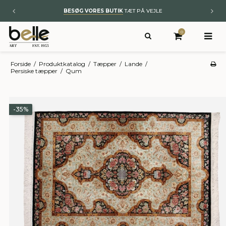
BYT TIL NYT
– KUNST OG ÆGTE TÆPPER
0
Forside
/
Produktkatalog
/
Tæpper
/
Lande
/
Persiske tæpper
/
Qum
-35%