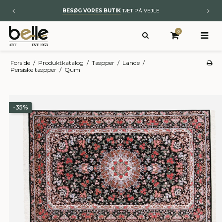
BYT TIL NYT
– KUNST OG ÆGTE TÆPPER
0
Forside
/
Produktkatalog
/
Tæpper
/
Lande
/
Persiske tæpper
/
Qum
-35%