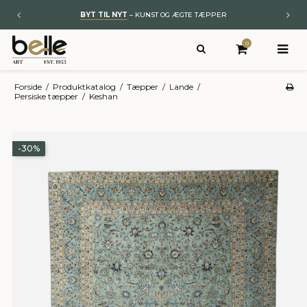
ØB OVER 1500,-
BESØG VORES BUTIK
0
Forside
/
Produktkatalog
/
Tæpper
/
Lande
/
Persiske tæpper
/
Keshan
-30%