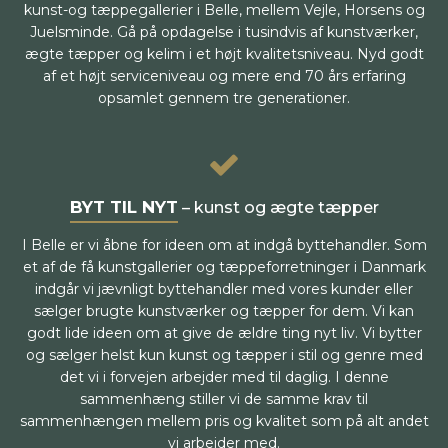
kunst-og tæppegallerier i Belle, mellem Vejle, Horsens og
Juelsminde. Gå på opdagelse i tusindvis af kunstværker,
ægte tæpper og kelim i et højt kvalitetsniveau. Nyd godt
af et højt serviceniveau og mere end 70 års erfaring
opsamlet gennem tre generationer.
BYT TIL NYT
– kunst og ægte tæpper
I Belle er vi åbne for ideen om at indgå byttehandler. Som
et af de få kunstgallerier og tæppeforretninger i Danmark
indgår vi jævnligt byttehandler med vores kunder eller
sælger brugte kunstværker og tæpper for dem. Vi kan
godt lide ideen om at give de ældre ting nyt liv. Vi bytter
og sælger helst kun kunst og tæpper i stil og genre med
det vi i forvejen arbejder med til daglig. I denne
sammenhæng stiller vi de samme krav til
sammenhængen mellem pris og kvalitet som på alt andet
vi arbejder med.