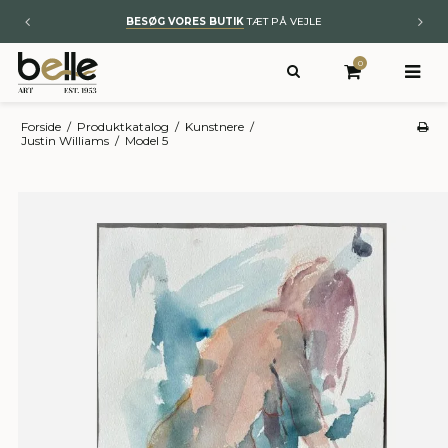
BYT TIL NYT
– KUNST OG ÆGTE TÆPPER
0
Forside
/
Produktkatalog
/
Kunstnere
/
Justin Williams
/
Model 5