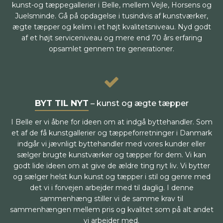
kunst-og tæppegallerier i Belle, mellem Vejle, Horsens og
Juelsminde. Gå på opdagelse i tusindvis af kunstværker,
ægte tæpper og kelim i et højt kvalitetsniveau. Nyd godt
af et højt serviceniveau og mere end 70 års erfaring
opsamlet gennem tre generationer.
BYT TIL NYT
– kunst og ægte tæpper
I Belle er vi åbne for ideen om at indgå byttehandler. Som
et af de få kunstgallerier og tæppeforretninger i Danmark
indgår vi jævnligt byttehandler med vores kunder eller
sælger brugte kunstværker og tæpper for dem. Vi kan
godt lide ideen om at give de ældre ting nyt liv. Vi bytter
og sælger helst kun kunst og tæpper i stil og genre med
det vi i forvejen arbejder med til daglig. I denne
sammenhæng stiller vi de samme krav til
sammenhængen mellem pris og kvalitet som på alt andet
vi arbejder med.