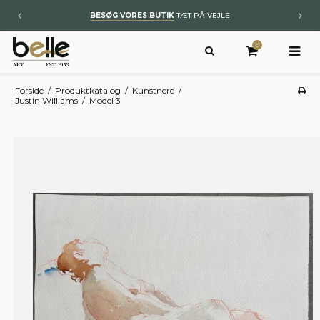
BYT TIL NYT
– KUNST OG ÆGTE TÆPPER
0
Forside
/
Produktkatalog
/
Kunstnere
/
Justin Williams
/
Model 3